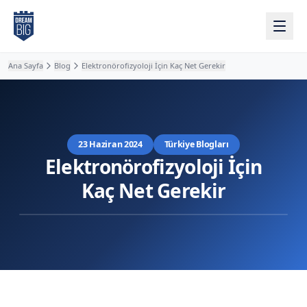
Ana içeriğe atla
Ana Sayfa
Blog
Elektronörofizyoloji İçin Kaç Net Gerekir
23 Haziran 2024
Türkiye Blogları
Elektronörofizyoloji İçin
Kaç Net Gerekir