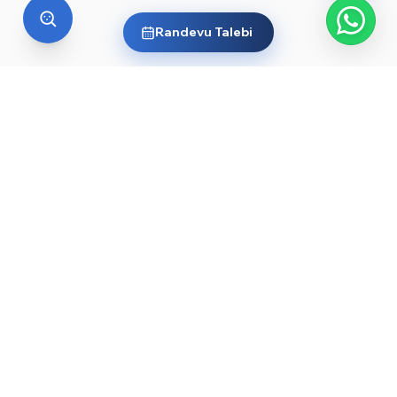
Randevu Talebi
YURT DIŞI EĞITIM
Yurt dışında üniversite okumak
ister misin?
Ülkelere ve dünyanın önde gelen üniversitelerine göz
at, sana en uygun yolu keşfet. Başlamak için işte
rehberler ve öne çıkan üniversiteler:
YKS sonrası yurt dışında üniversite okumak — 2026
→
rehberi
Düşük YKS puanıyla yurt dışında üniversite okunur
→