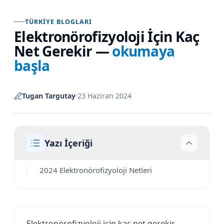
TÜRKIYE BLOGLARI
Elektronörofizyoloji İçin Kaç
Net Gerekir
—
okumaya
başla
Tugan Targutay
·
23 Haziran 2024
Yazı İçeriği
2024 Elektronörofizyoloji Netleri
Elektronörofizyoloji için kaç net gerekir