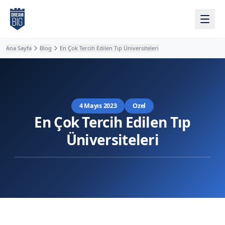
Ana içeriğe atla
Ana Sayfa
Blog
En Çok Tercih Edilen Tıp Üniversiteleri
4 Mayıs 2023
Ozel
En Çok Tercih Edilen Tıp
Üniversiteleri