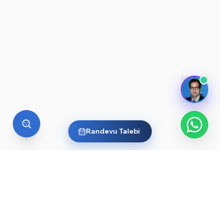
Randevu Talebi
YURT DIŞI EĞITIM