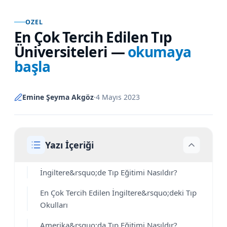
OZEL
En Çok Tercih Edilen Tıp
Üniversiteleri
—
okumaya
başla
Emine Şeyma Akgöz
·
4 Mayıs 2023
Yazı İçeriği
İngiltere&rsquo;de Tıp Eğitimi Nasıldır?
En Çok Tercih Edilen İngiltere&rsquo;deki Tıp
Okulları
Amerika&rsquo;da Tıp Eğitimi Nasıldır?