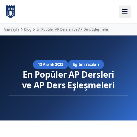
Ana içeriğe atla
Ana Sayfa
Blog
En Popüler AP Dersleri ve AP Ders Eşleşmeleri
13 Aralık 2023
Eğitim Yazıları
En Popüler AP Dersleri
ve AP Ders Eşleşmeleri