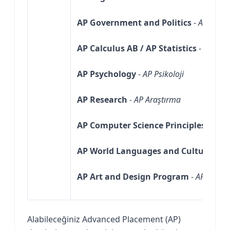
AP Government and Politics
-
AP Devle
AP Calculus AB / AP Statistics
-
AP Kalk
AP Psychology
-
AP Psikoloji
AP Research
-
AP Araştırma
AP Computer Science Principles / AP
AP World Languages and Cultures
-
AP
AP Art and Design Program
-
AP Sanat
Alabileceğiniz Advanced Placement (AP)