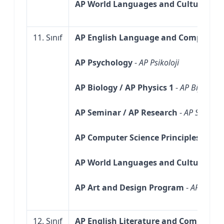
AP World Languages and Cultures
-
AP
11. Sınıf
AP English Language and Compositi
AP Psychology
-
AP Psikoloji
AP Biology / AP Physics 1
-
AP Biyoloji y
AP Seminar / AP Research
-
AP Seminer
AP Computer Science Principles
-
AP Bi
AP World Languages and Cultures
-
AP
AP Art and Design Program
-
AP Sanat
12. Sınıf
AP English Literature and Compositi