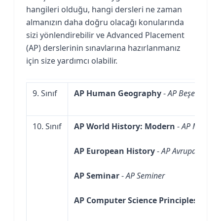
hangileri olduğu, hangi dersleri ne zaman
almanızın daha doğru olacağı konularında
sizi yönlendirebilir ve Advanced Placement
(AP) derslerinin sınavlarına hazırlanmanız
için size yardımcı olabilir.
9. Sınıf
AP Human Geography
-
AP Beşeri Coğr
10. Sınıf
AP World History: Modern
-
AP Modern 
AP European History
-
AP Avrupa Tarihi
AP Seminar
-
AP Seminer
AP Computer Science Principles
-
AP Bi