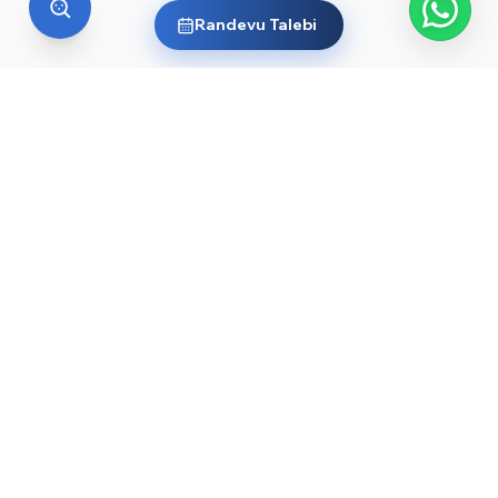
Randevu Talebi
YURT DIŞI EĞITIM
Yurt dışında üniversite okumak
ister misin?
Ülkelere ve dünyanın önde gelen üniversitelerine göz
at, sana en uygun yolu keşfet. Başlamak için işte
rehberler ve öne çıkan üniversiteler:
YKS sonrası yurt dışında üniversite okumak — 2026
→
rehberi
Düşük YKS puanıyla yurt dışında üniversite okunur
→