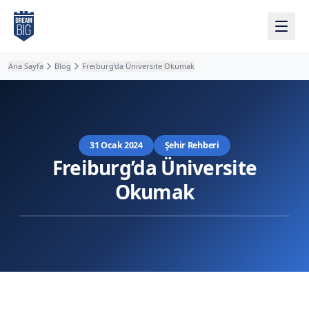
Ana içeriğe atla
Ana Sayfa
Blog
Freiburg’da Üniversite Okumak
31 Ocak 2024
Şehir Rehberi
Freiburg’da Üniversite
Okumak