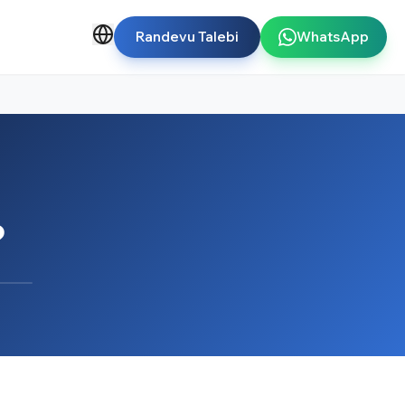
Randevu Talebi
WhatsApp
?