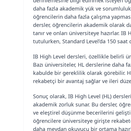
derinlemesine bilgi edinmek isteyen öğr
daha fazla akademik yük ve sorumluluk g
öğrencilerin daha fazla çalışma yapmas
dersler, öğrencilerin akademik olarak d
tanır ve onları üniversiteye hazırlar. IB
tutulurken, Standard Level’da 150 saat d
IB High Level dersleri, özellikle belirli 
Bazı üniversiteler, HL derslerine daha f
kabulde bir gereklilik olarak görebilir. H
rekabetçi bir avantaj sağlar ve ileri dü
Sonuç olarak, IB High Level (HL) dersler
akademik zorluk sunar. Bu dersler, öğre
ve eleştirel düşünme becerilerini geliş
öğrencilere üniversiteye girişte rekabet
daha meydan okuyucu bir ortama hazırl