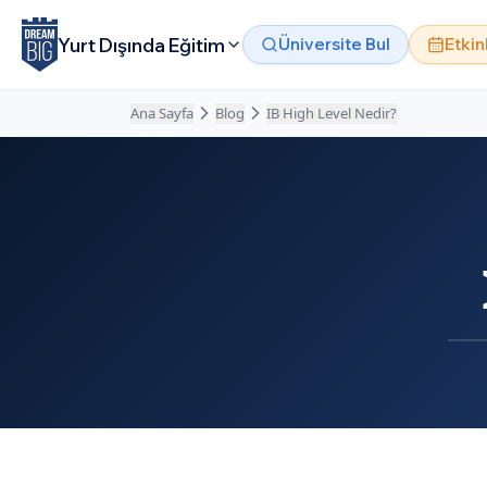
Ana içeriğe atla
Yurt Dışında Eğitim
Üniversite Bul
Etkin
Ana Sayfa
Blog
IB High Level Nedir?