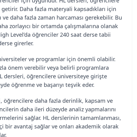
enciler için uygundur. HL dersleri, öğrencilere
etirir. Daha fazla materyali kapsadıkları için
ı ve daha fazla zaman harcaması gerekebilir. Bu
aha zorlayıcı bir ortamda çalışmalarına olanak
 High Level’da öğrenciler 240 saat derse tabii
erse girerler.
üniversiteler ve programlar için önemli olabilir.
azla önem verebilir veya belirli programlara
L dersleri, öğrencilere üniversiteye girişte
zeyde öğrenme ve başarıyı teşvik eder.
i, öğrencilere daha fazla derinlik, kapsam ve
ncilerin daha ileri düzeyde analiz yapmalarını
tirmelerini sağlar. HL derslerinin tamamlanması,
çi bir avantaj sağlar ve onları akademik olarak
ar.