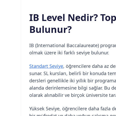
IB Level Nedir? To
Bulunur?
IB (International Baccalaureate) progr
olmak üzere iki farklı seviye bulunur.
Standart Seviye
, öğrencilere daha az d
sunar. SL kursları, belirli bir konuda te
dersleri genellikle iki yıllık bir program
alanda derinlemesine bilgi sağlar. Bu d
olarak alınabilir ve birçok üniversite tar
Yüksek Seviye, öğrencilere daha fazla d
bir müfredat ve daha yoğun çalışma gerekt