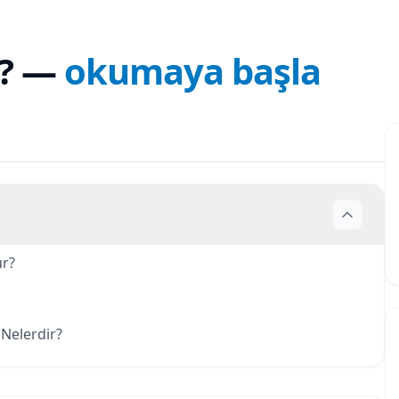
?
—
okumaya başla
ur?
 Nelerdir?