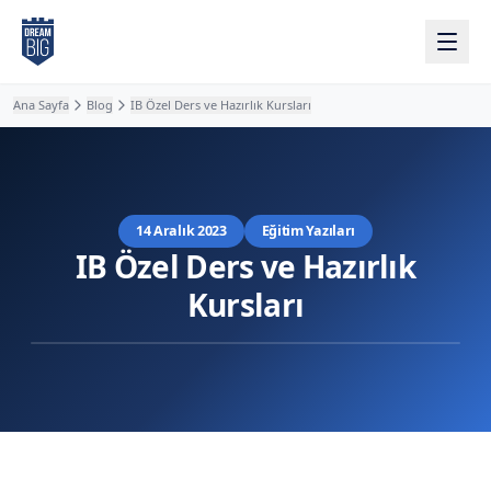
Ana içeriğe atla
Ana Sayfa
Blog
IB Özel Ders ve Hazırlık Kursları
14 Aralık 2023
Eğitim Yazıları
IB Özel Ders ve Hazırlık
Kursları