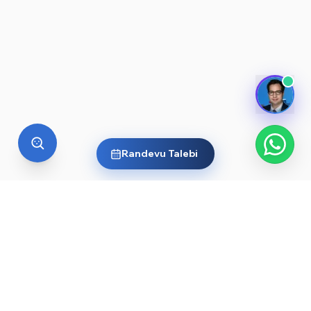
Randevu Talebi
YURT DIŞI EĞITIM
Yurt dışında üniversite okumak