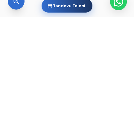
Randevu Talebi
YURT DIŞI EĞITIM
Yurt dışında üniversite okumak
ister misin?
Ülkelere ve dünyanın önde gelen üniversitelerine göz
at, sana en uygun yolu keşfet. Başlamak için işte
rehberler ve öne çıkan üniversiteler:
YKS sonrası yurt dışında üniversite okumak — 2026
→
rehberi
Düşük YKS puanıyla yurt dışında üniversite okunur
→