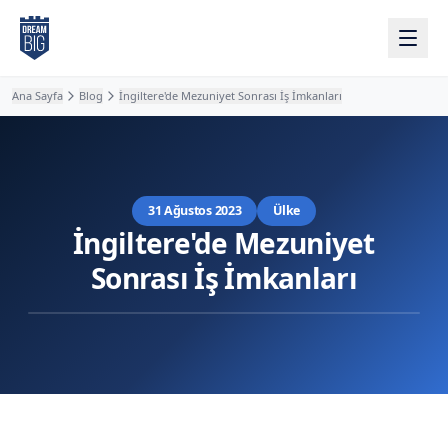
Ana içeriğe atla
Ana Sayfa
Blog
İngiltere'de Mezuniyet Sonrası İş İmkanları
31 Ağustos 2023
Ülke
İngiltere'de Mezuniyet
Sonrası İş İmkanları