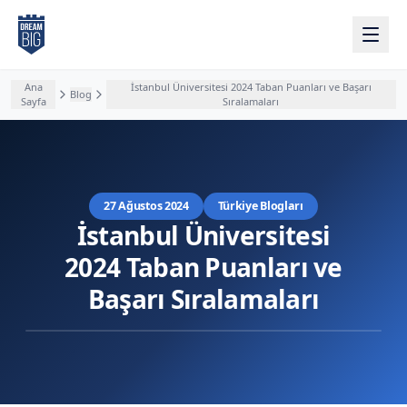
Ana içeriğe atla
Ana
İstanbul Üniversitesi 2024 Taban Puanları ve Başarı
Blog
Sayfa
Sıralamaları
27 Ağustos 2024
Türkiye Blogları
İstanbul Üniversitesi
2024 Taban Puanları ve
Başarı Sıralamaları