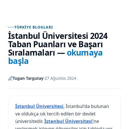
TÜRKIYE BLOGLARI
İstanbul Üniversitesi 2024
Taban Puanları ve Başarı
Sıralamaları
—
okumaya
başla
Tugan Targutay
·
27 Ağustos 2024
İstanbul Üniversitesi
, İstanbul'da bulunan
ve oldukça sık tercih edilen bir devlet
üniversitedir.
İstanbul Üniversitesi'
ne
yerleşmek isteyen öğrenciler için tabloda yer