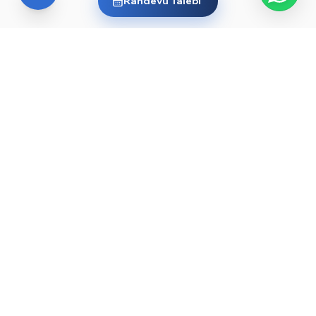
Randevu Talebi
YURT DIŞI EĞITIM
Yurt dışında üniversite okumak
ister misin?
Ülkelere ve dünyanın önde gelen üniversitelerine göz
at, sana en uygun yolu keşfet. Başlamak için işte
rehberler ve öne çıkan üniversiteler:
YKS sonrası yurt dışında üniversite okumak — 2026
→
rehberi
Düşük YKS puanıyla yurt dışında üniversite okunur
→
mu?