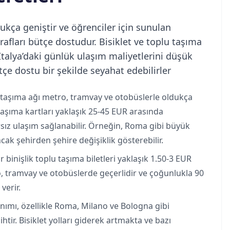
ukça geniştir ve öğrenciler için sunulan
rafları bütçe dostudur. Bisiklet ve toplu taşıma
İtalya’daki günlük ulaşım maliyetlerini düşük
e dostu bir şekilde seyahat edebilirler​
lu taşıma ağı metro, tramvay ve otobüslerle oldukça
taşıma kartları yaklaşık 25-45 EUR arasında
rsız ulaşım sağlanabilir. Örneğin, Roma gibi büyük
cak şehirden şehire değişiklik gösterebilir.
ir binişlik toplu taşıma biletleri yaklaşık 1.50-3 EUR
o, tramvay ve otobüslerde geçerlidir ve çoğunlukla 90
verir.
llanımı, özellikle Roma, Milano ve Bologna gibi
ihtir. Bisiklet yolları giderek artmakta ve bazı