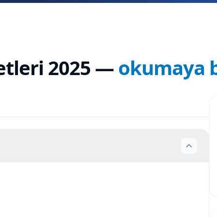
tleri 2025
—
okumaya b