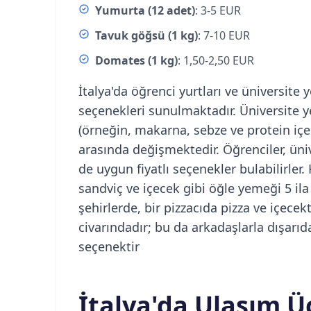
Yumurta (12 adet)
: 3-5 EUR
Tavuk göğsü (1 kg)
: 7-10 EUR
Domates (1 kg)
: 1,50-2,50 EUR
İtalya'da öğrenci yurtları ve üniversit
seçenekleri sunulmaktadır. Üniversit
(örneğin, makarna, sebze ve protein içer
arasında değişmektedir. Öğrenciler, üni
de uygun fiyatlı seçenekler bulabilirler
sandviç ve içecek gibi öğle yemeği 5 ila
şehirlerde, bir pizzacıda pizza ve içec
civarındadır; bu da arkadaşlarla dışarı
seçenektir​
İtalya'da Ulaşım Üc