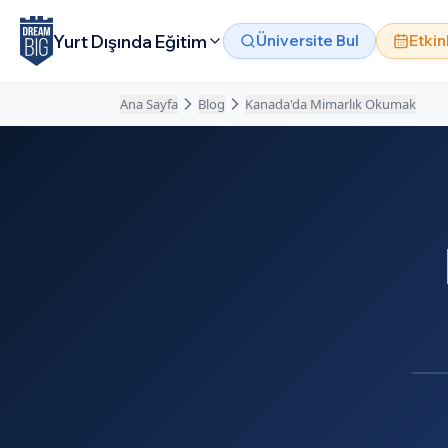
Ana içeriğe atla
Yurt Dışında Eğitim
Üniversite Bul
Etkin
Ana Sayfa
Blog
Kanada'da Mimarlık Okumak