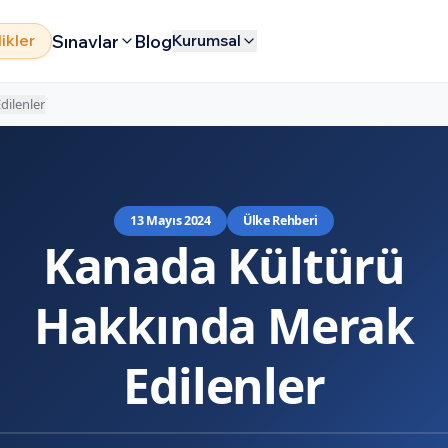
Sınavlar
Blog
likler
Kurumsal
dilenler
13 Mayıs 2024
Ülke Rehberi
Kanada Kültürü
Hakkında Merak
Edilenler