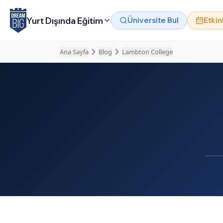
Ana içeriğe atla
Yurt Dışında Eğitim
Üniversite Bul
Etkin
Ana Sayfa
Blog
Lambton College