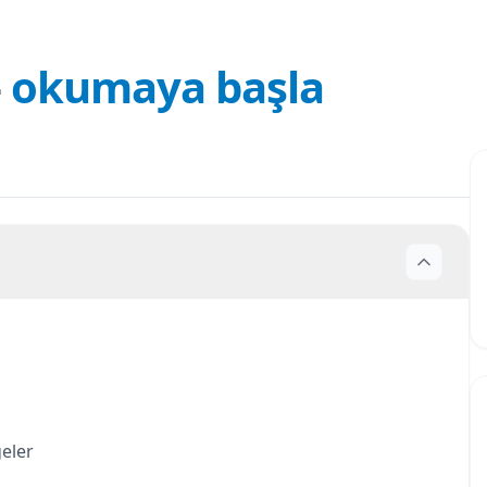
—
okumaya başla
geler