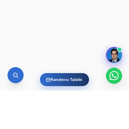
Randevu Talebi
YURT DIŞI EĞITIM