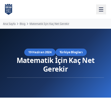
Ana içeriğe atla
Ana Sayfa
Blog
Matematik İçin Kaç Net Gerekir
19 Haziran 2024
Türkiye Blogları
Matematik İçin Kaç Net
Gerekir