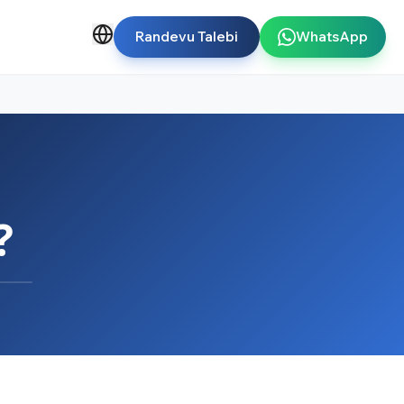
Randevu Talebi
WhatsApp
?