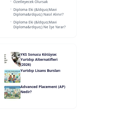
Özetleyecek Olursak
Diploma Eki (&ldquo;Mavi
Diploma&rdquo;) Nasıl Alınır?
Diploma Eki (&ldquo;Mavi
Diploma&rdquo;) Ne İşe Yarar?
YKS Sonucu Kötüyse:
Yurtdışı Alternatifleri
(2026)
Yurtdışı Lisans Bursları
Advanced Placement (AP)
Nedir?