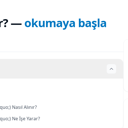
r?
—
okumaya başla
o;) Nasıl Alınır?
uo;) Ne İşe Yarar?