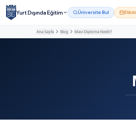
Ana içeriğe atla
Yurt Dışında Eğitim
Üniversite Bul
Etkin
Ana Sayfa
Blog
Mavi Diploma Nedir?