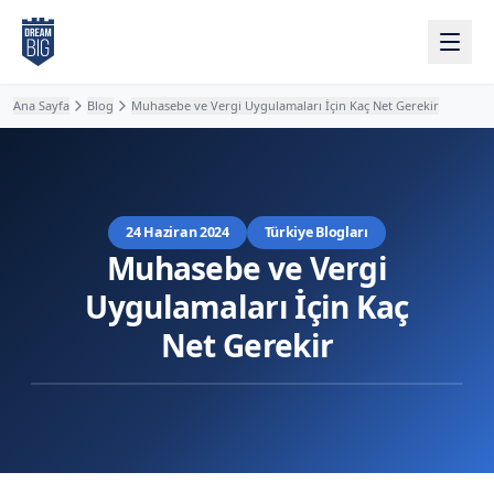
Ana içeriğe atla
Ana Sayfa
Blog
Muhasebe ve Vergi Uygulamaları İçin Kaç Net Gerekir
24 Haziran 2024
Türkiye Blogları
Muhasebe ve Vergi
Uygulamaları İçin Kaç
Net Gerekir