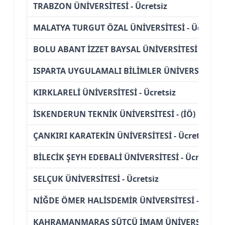
TRABZON ÜNİVERSİTESİ - Ücretsiz
MALATYA TURGUT ÖZAL ÜNİVERSİTESİ - Ücretsiz
BOLU ABANT İZZET BAYSAL ÜNİVERSİTESİ - (İÖ)
ISPARTA UYGULAMALI BİLİMLER ÜNİVERSİTESİ - 
KIRKLARELİ ÜNİVERSİTESİ - Ücretsiz
İSKENDERUN TEKNİK ÜNİVERSİTESİ - (İÖ)
ÇANKIRI KARATEKİN ÜNİVERSİTESİ - Ücretsiz
BİLECİK ŞEYH EDEBALİ ÜNİVERSİTESİ - Ücretsiz
SELÇUK ÜNİVERSİTESİ - Ücretsiz
NİĞDE ÖMER HALİSDEMİR ÜNİVERSİTESİ - Ücrets
KAHRAMANMARAŞ SÜTÇÜ İMAM ÜNİVERSİTESİ - 