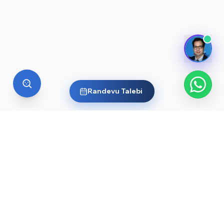
Randevu Talebi
YURT DIŞI EĞITIM
Yurt dışında üniversite okumak
ister misin?