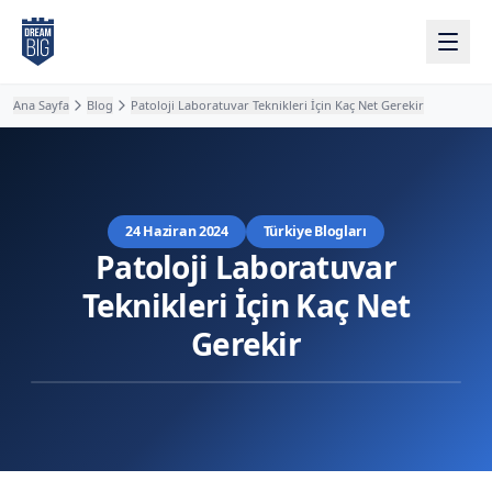
Ana içeriğe atla
Ana Sayfa
Blog
Patoloji Laboratuvar Teknikleri İçin Kaç Net Gerekir
24 Haziran 2024
Türkiye Blogları
Patoloji Laboratuvar
Teknikleri İçin Kaç Net
Gerekir