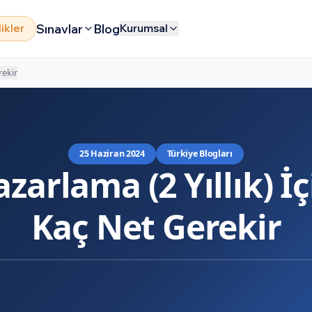
Sınavlar
Blog
likler
Kurumsal
rekir
25 Haziran 2024
Türkiye Blogları
azarlama (2 Yıllık) İç
Kaç Net Gerekir