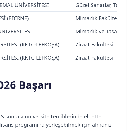
EMAL ÜNİVERSİTESİ
Güzel Sanatlar, Tasarı
Sİ (EDİRNE)
Mimarlık Fakültesi
ÜNİVERSİTESİ
Mimarlık ve Tasarım F
SİTESİ (KKTC-LEFKOŞA)
Ziraat Fakültesi
SİTESİ (KKTC-LEFKOŞA)
Ziraat Fakültesi
026 Başarı
S sonrası üniversite tercihlerinde elbette
 lisans programına yerleşebilmek için almanız