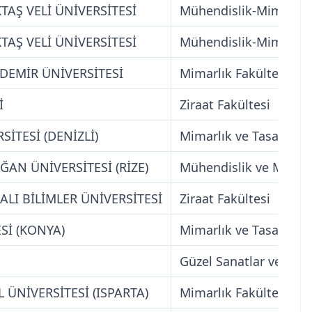
TAŞ VELİ ÜNİVERSİTESİ
Mühendislik-Mimarlık 
TAŞ VELİ ÜNİVERSİTESİ
Mühendislik-Mimarlık 
DEMİR ÜNİVERSİTESİ
Mimarlık Fakültesi
İ
Ziraat Fakültesi
İTESİ (DENİZLİ)
Mimarlık ve Tasarım F
ĞAN ÜNİVERSİTESİ (RİZE)
Mühendislik ve Mimarl
LI BİLİMLER ÜNİVERSİTESİ
Ziraat Fakültesi
Sİ (KONYA)
Mimarlık ve Tasarım F
Güzel Sanatlar ve Tasa
ÜNİVERSİTESİ (ISPARTA)
Mimarlık Fakültesi