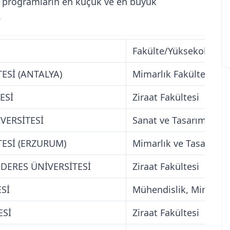
ili programların en küçük ve en büyük
.
Fakülte/Yüksekokul Ad
ESİ (ANTALYA)
Mimarlık Fakültesi
ESİ
Ziraat Fakültesi
VERSİTESİ
Sanat ve Tasarım Fakül
TESİ (ERZURUM)
Mimarlık ve Tasarım F
ERES ÜNİVERSİTESİ
Ziraat Fakültesi
Sİ
Mühendislik, Mimarlık
ESİ
Ziraat Fakültesi