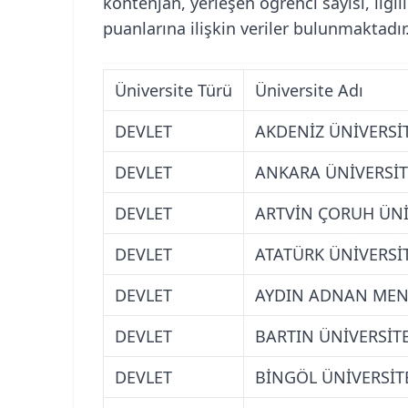
kontenjan, yerleşen öğrenci sayısı, ilg
puanlarına ilişkin veriler bulunmaktadır
Üniversite Türü
Üniversite Adı
DEVLET
AKDENİZ ÜNİVERSİT
DEVLET
ANKARA ÜNİVERSİT
DEVLET
ARTVİN ÇORUH ÜNİ
DEVLET
ATATÜRK ÜNİVERSİ
DEVLET
AYDIN ADNAN MEND
DEVLET
BARTIN ÜNİVERSİTE
DEVLET
BİNGÖL ÜNİVERSİT