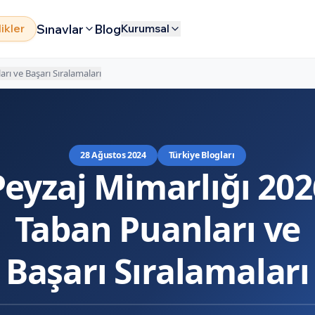
Sınavlar
Blog
likler
Kurumsal
rı ve Başarı Sıralamaları
28 Ağustos 2024
Türkiye Blogları
Peyzaj Mimarlığı 202
Taban Puanları ve
Başarı Sıralamaları