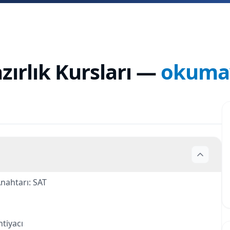
ırlık Kursları
—
okumay
nahtarı: SAT
tiyacı