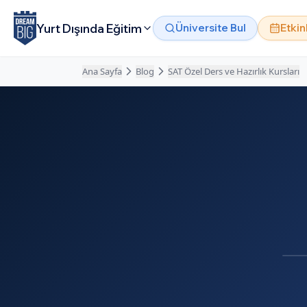
Ana içeriğe atla
Yurt Dışında Eğitim
Üniversite Bul
Etkin
Ana Sayfa
Blog
SAT Özel Ders ve Hazırlık Kursları