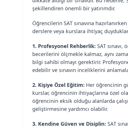
dikkate aldığı bir sınavdır. Bu nedenle,
şekillendiren önemli bir yatırımdır.
Öğrencilerin SAT sınavına hazırlanırken
derslere veya kurslara ihtiyaç duydukla
1. Profesyonel Rehberlik:
SAT sınavı, 
becerilerini ölçmekle kalmaz, aynı zama
bilgi sahibi olmayı gerektirir. Profesyo
edebilir ve sınavın inceliklerini anlamala
2. Kişiye Özel Eğitim:
Her öğrencinin güç
kurslar, öğrencinin ihtiyaçlarına özel ol
öğrencinin eksik olduğu alanlarda çalı
geliştirmesine yardımcı olabilir.
3. Kendine Güven ve Disiplin:
SAT sınav