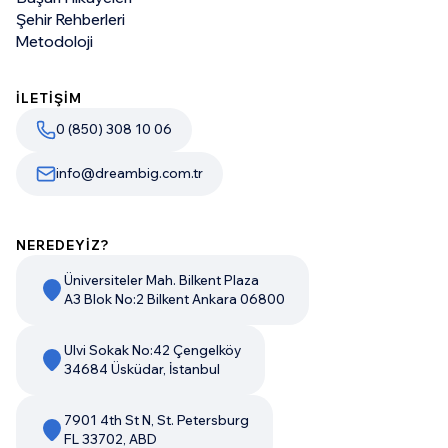
Şehir Rehberleri
Metodoloji
İLETİŞİM
0 (850) 308 10 06
info@dreambig.com.tr
NEREDEYİZ?
Üniversiteler Mah. Bilkent Plaza
A3 Blok No:2 Bilkent Ankara 06800
Ulvi Sokak No:42 Çengelköy
34684 Üsküdar, İstanbul
7901 4th St N, St. Petersburg
FL 33702, ABD