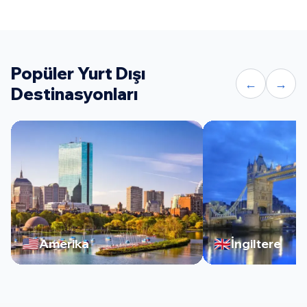
Popüler Yurt Dışı
←
→
Destinasyonları
🇺🇸
🇬🇧
Amerika
İngiltere