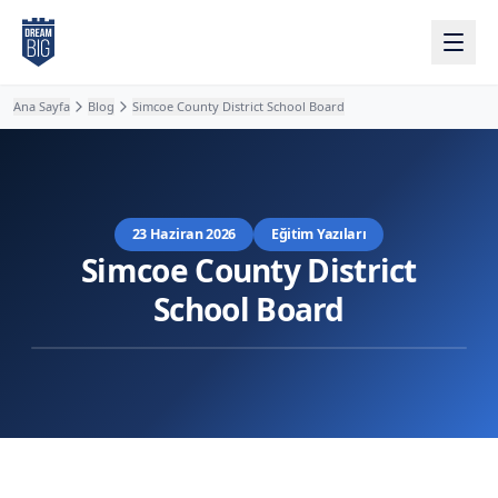
Ana içeriğe atla
Ana Sayfa
Blog
Simcoe County District School Board
23 Haziran 2026
Eğitim Yazıları
Simcoe County District
School Board