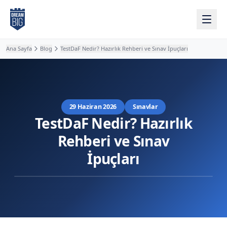
Ana içeriğe atla
Ana Sayfa
Blog
TestDaF Nedir? Hazırlık Rehberi ve Sınav İpuçları
29 Haziran 2026
Sınavlar
TestDaF Nedir? Hazırlık
Rehberi ve Sınav
İpuçları