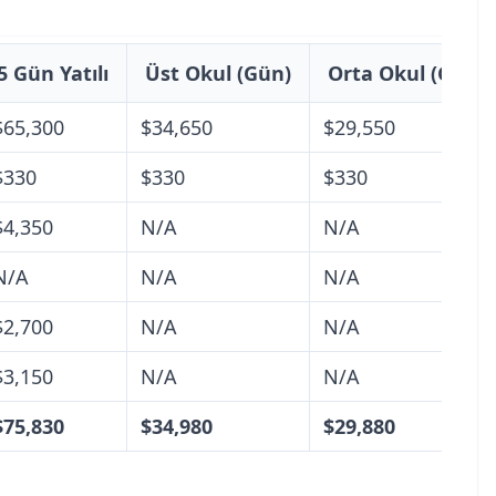
5 Gün Yatılı
Üst Okul (Gün)
Orta Okul (Gün)
$65,300
$34,650
$29,550
$330
$330
$330
$4,350
N/A
N/A
N/A
N/A
N/A
$2,700
N/A
N/A
$3,150
N/A
N/A
$75,830
$34,980
$29,880