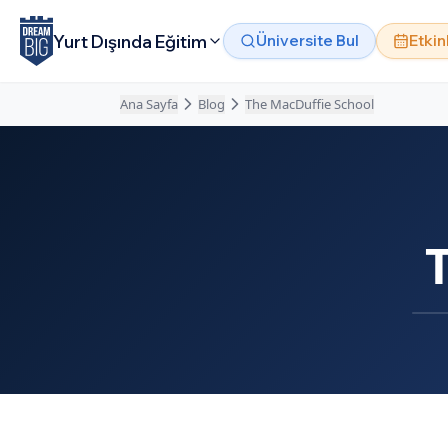
Ana içeriğe atla
Yurt Dışında Eğitim
Üniversite Bul
Etkin
Ana Sayfa
Blog
The MacDuffie School