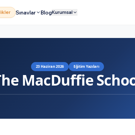
Sınavlar
Blog
likler
Kurumsal
23 Haziran 2026
Eğitim Yazıları
The MacDuffie Schoo