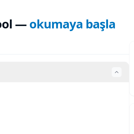
ool
—
okumaya başla