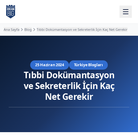
Ana içeriğe atla
Ana Sayfa
Blog
Tıbbi Dokümantasyon ve Sekreterlik İçin Kaç Net Gerekir
25 Haziran 2024
Türkiye Blogları
Tıbbi Dokümantasyon
ve Sekreterlik İçin Kaç
Net Gerekir