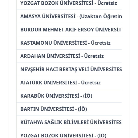
YOZGAT BOZOK ÜNİVERSİTESİ - Ücretsiz
AMASYA ÜNİVERSİTESİ - (Uzaktan Öğretim)
BURDUR MEHMET AKİF ERSOY ÜNİVERSİTESİ - (İ
KASTAMONU ÜNİVERSİTESİ - Ücretsiz
ARDAHAN ÜNİVERSİTESİ - Ücretsiz
NEVŞEHİR HACI BEKTAŞ VELİ ÜNİVERSİTESİ - (Uz
ATATÜRK ÜNİVERSİTESİ - Ücretsiz
KARABÜK ÜNİVERSİTESİ - (İÖ)
BARTIN ÜNİVERSİTESİ - (İÖ)
KÜTAHYA SAĞLIK BİLİMLERİ ÜNİVERSİTESİ - (İÖ)
YOZGAT BOZOK ÜNİVERSİTESİ - (İÖ)