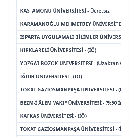
KASTAMONU ÜNİVERSİTESİ - Ücretsiz
KARAMANOĞLU MEHMETBEY ÜNİVERSİTESİ - (İÖ
ISPARTA UYGULAMALI BİLİMLER ÜNİVERSİTESİ - 
KIRKLARELİ ÜNİVERSİTESİ - (İÖ)
YOZGAT BOZOK ÜNİVERSİTESİ - (Uzaktan Öğreti
IĞDIR ÜNİVERSİTESİ - (İÖ)
TOKAT GAZİOSMANPAŞA ÜNİVERSİTESİ - (İÖ)
BEZM-İ ÂLEM VAKIF ÜNİVERSİTESİ - (%50 İndiriml
KAFKAS ÜNİVERSİTESİ - (İÖ)
TOKAT GAZİOSMANPAŞA ÜNİVERSİTESİ - (İÖ)