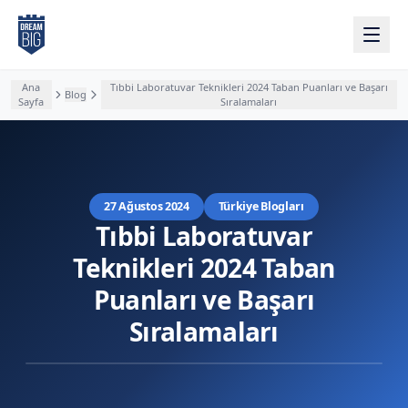
Ana içeriğe atla
Ana
Tıbbi Laboratuvar Teknikleri 2024 Taban Puanları ve Başarı
Blog
Sayfa
Sıralamaları
27 Ağustos 2024
Türkiye Blogları
Tıbbi Laboratuvar
Teknikleri 2024 Taban
Puanları ve Başarı
Sıralamaları