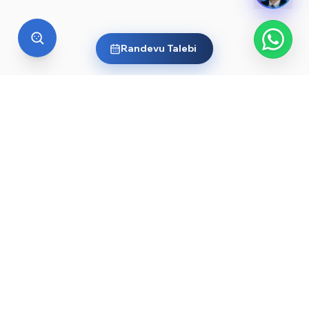
Randevu Talebi
YURT DIŞI EĞITIM
Yurt dışında üniversite okumak
ister misin?
Ülkelere ve dünyanın önde gelen üniversitelerine göz
at, sana en uygun yolu keşfet. Başlamak için işte
rehberler ve öne çıkan üniversiteler:
YKS sonrası yurt dışında üniversite okumak — 2026
→