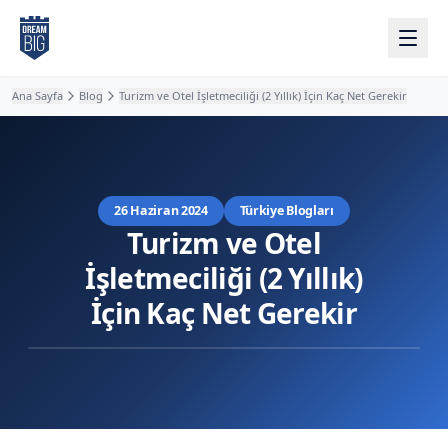
Ana içeriğe atla
Ana Sayfa
Blog
Turizm ve Otel İşletmeciliği (2 Yıllık) İçin Kaç Net Gerekir
26 Haziran 2024
Türkiye Blogları
Turizm ve Otel
İşletmeciliği (2 Yıllık)
İçin Kaç Net Gerekir