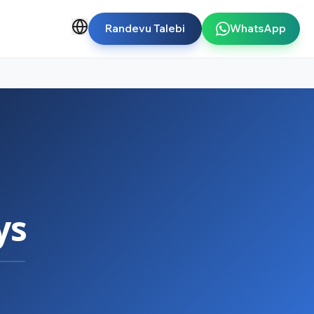
Randevu Talebi
WhatsApp
ys