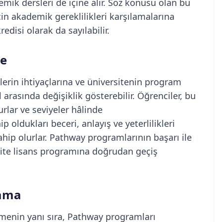
demik dersleri de içine alır. Söz konusu olan bu
için akademik gereklilikleri karşılamalarına
edisi olarak da sayılabilir.
me
erin ihtiyaçlarına ve üniversitenin program
ıl arasında değişiklik gösterebilir. Öğrenciler, bu
rlar ve seviyeler hâlinde
p oldukları beceri, anlayış ve yeterlilikleri
hip olurlar. Pathway programlarının başarı ile
site lisans programına doğrudan geçiş
lama
irmenin yanı sıra, Pathway programları