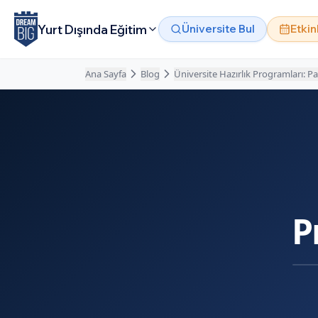
Ana içeriğe atla
Yurt Dışında Eğitim
Üniversite Bul
Etkin
Ana Sayfa
Blog
Üniversite Hazırlık Programları: 
P