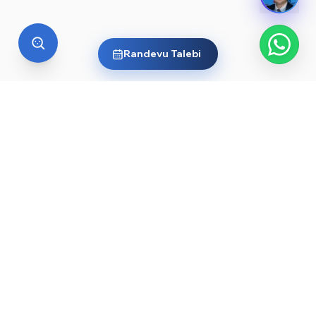
Randevu Talebi
YURT DIŞI EĞITIM
Yurt dışında üniversite okumak
ister misin?
Ülkelere ve dünyanın önde gelen üniversitelerine göz
at, sana en uygun yolu keşfet. Başlamak için işte
rehberler ve öne çıkan üniversiteler:
YKS sonrası yurt dışında üniversite okumak — 2026
→