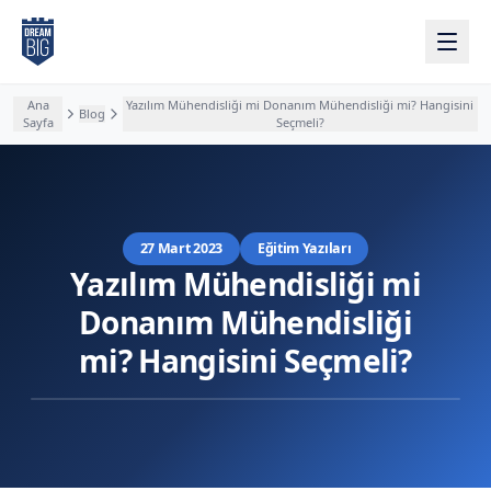
Ana içeriğe atla
Ana
Yazılım Mühendisliği mi Donanım Mühendisliği mi? Hangisini
Blog
Sayfa
Seçmeli?
27 Mart 2023
Eğitim Yazıları
Yazılım Mühendisliği mi
Donanım Mühendisliği
mi? Hangisini Seçmeli?