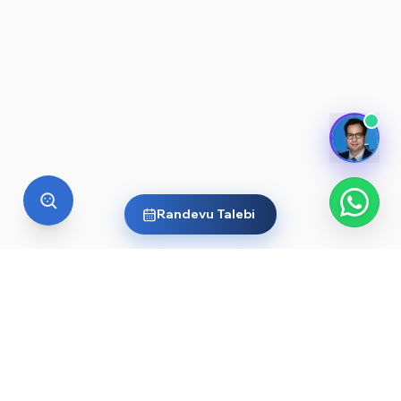
Randevu Talebi
YURT DIŞI EĞITIM
Yurt dışında üniversite okumak