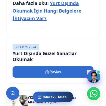
Daha fazla oku:
Yurt Dışında
Okumak İçin Hangi Belgelere
İhtiyacım Var?
22 Ekim 2024
Yurt Dışında Güzel Sanatlar
Okumak
Paylaş
Randevu Talebi
YKS Sonucu Kötüyse: Yurtdışı
Alternatifleri (2026)