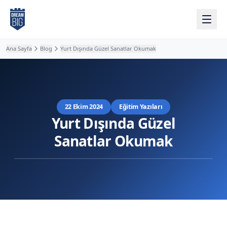
Ana içeriğe atla
Ana Sayfa
Blog
Yurt Dışında Güzel Sanatlar Okumak
22 Ekim 2024
Eğitim Yazıları
Yurt Dışında Güzel
Sanatlar Okumak