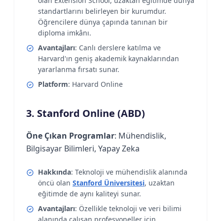
olan Extension School, uzaktan eğitimde dünya
standartlarını belirleyen bir kurumdur.
Öğrencilere dünya çapında tanınan bir
diploma imkânı.
Avantajları
: Canlı derslere katılma ve
Harvard'ın geniş akademik kaynaklarından
yararlanma fırsatı sunar.
Platform
: Harvard Online
3. Stanford Online (ABD)
Öne Çıkan Programlar
: Mühendislik,
Bilgisayar Bilimleri, Yapay Zeka
Hakkında
: Teknoloji ve mühendislik alanında
öncü olan
Stanford Üniversitesi
, uzaktan
eğitimde de aynı kaliteyi sunar.
Avantajları
: Özellikle teknoloji ve veri bilimi
alanında çalışan profesyoneller için