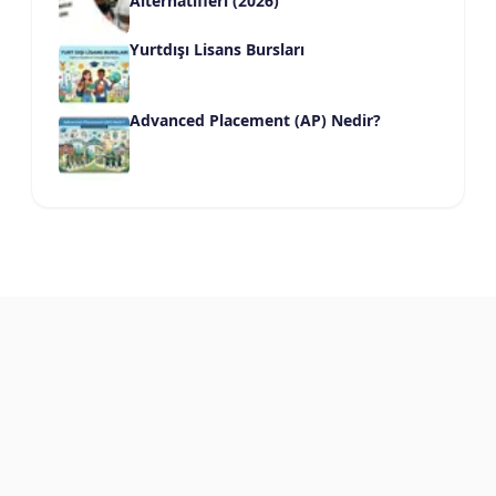
Alternatifleri (2026)
Yurtdışı Lisans Bursları
Advanced Placement (AP) Nedir?