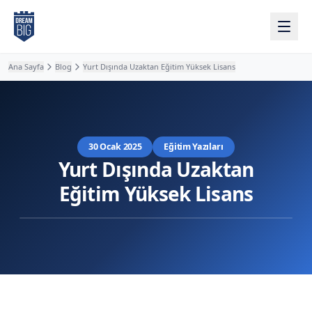
Ana içeriğe atla
Ana Sayfa
Blog
Yurt Dışında Uzaktan Eğitim Yüksek Lisans
30 Ocak 2025
Eğitim Yazıları
Yurt Dışında Uzaktan
Eğitim Yüksek Lisans