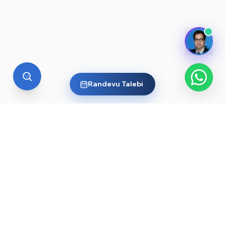
Randevu Talebi
YURT DIŞI EĞITIM
Yurt dışında üniversite okumak
ister misin?
Ülkelere ve dünyanın önde gelen üniversitelerine göz