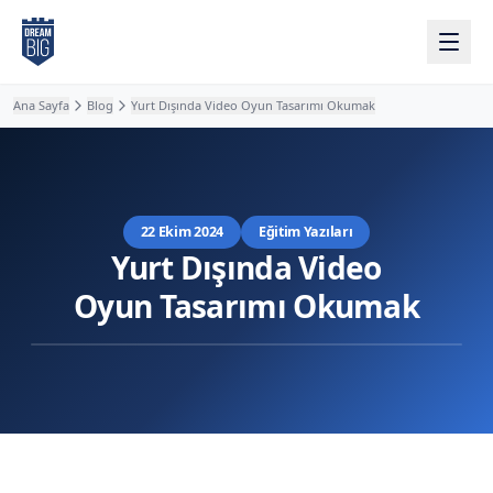
Ana içeriğe atla
Ana Sayfa
Blog
Yurt Dışında Video Oyun Tasarımı Okumak
22 Ekim 2024
Eğitim Yazıları
Yurt Dışında Video
Oyun Tasarımı Okumak