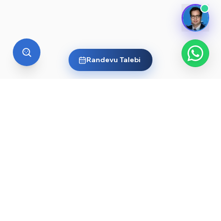
Randevu Talebi
YURT DIŞI EĞITIM
Yurt dışında üniversite okumak
ister misin?
Ülkelere ve dünyanın önde gelen üniversitelerine göz
at, sana en uygun yolu keşfet. Başlamak için işte
rehberler ve öne çıkan üniversiteler: