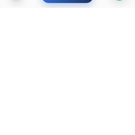
YURT DIŞI EĞITIM
Yurt dışında üniversite okumak
ister misin?
Ülkelere ve dünyanın önde gelen üniversitelerine göz
at, sana en uygun yolu keşfet. Başlamak için işte
rehberler ve öne çıkan üniversiteler:
YKS sonrası yurt dışında üniversite okumak — 2026
→
rehberi
Düşük YKS puanıyla yurt dışında üniversite okunur
→
mu?
YKS olmadan yurt dışında üniversite: hangi ülkeler,
→