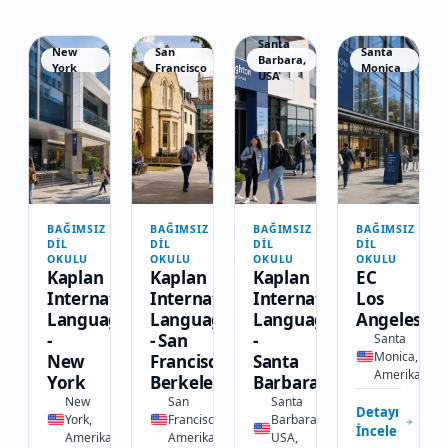
Santa
New
San
Santa
Barbara,
York
Francisco
Monica
USA
BAĞIMSIZ
BAĞIMSIZ
BAĞIMSIZ
BAĞIMSIZ
DIL
DIL
DIL
DIL
OKULU
OKULU
OKULU
OKULU
Kaplan
Kaplan
Kaplan
EC
International
International
International
Los
Languages
Languages
Languages
Angeles
-
- San
-
Santa
Monica,
New
Francisco,
Santa
Amerika
York
Berkeley
Barbara
New
San
Santa
Detayı
York,
Francisco,
Barbara,
İncele
Amerika
Amerika
USA,