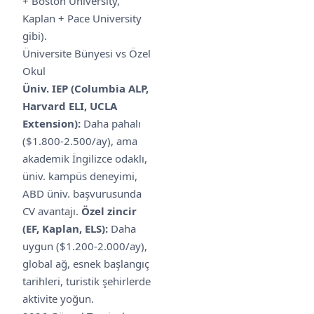
+ Boston University,
Kaplan + Pace University
gibi).
Üniversite Bünyesi vs Özel
Okul
Üniv. IEP (Columbia ALP,
Harvard ELI, UCLA
Extension):
Daha pahalı
($1.800-2.500/ay), ama
akademik İngilizce odaklı,
üniv. kampüs deneyimi,
ABD üniv. başvurusunda
CV avantajı.
Özel zincir
(EF, Kaplan, ELS):
Daha
uygun ($1.200-2.000/ay),
global ağ, esnek başlangıç
tarihleri, turistik şehirlerde
aktivite yoğun.