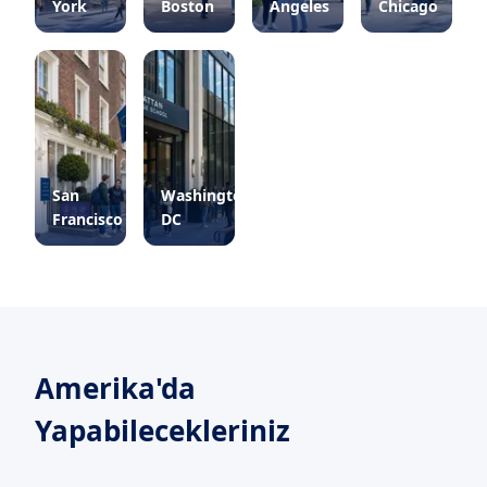
York
Boston
Angeles
Chicago
San
Washington
Francisco
DC
Amerika'da
Yapabilecekleriniz