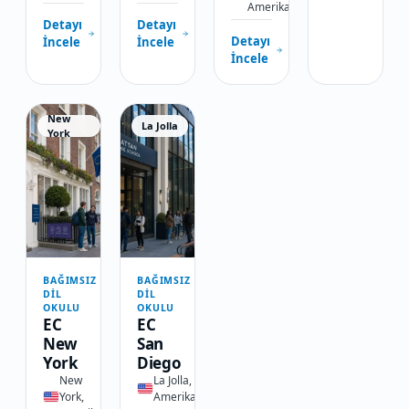
Amerika
Detayı
Detayı
Detayı
İncele
İncele
İncele
New
La Jolla
York
BAĞIMSIZ
BAĞIMSIZ
DIL
DIL
OKULU
OKULU
EC
EC
New
San
York
Diego
New
La Jolla,
York,
Amerika