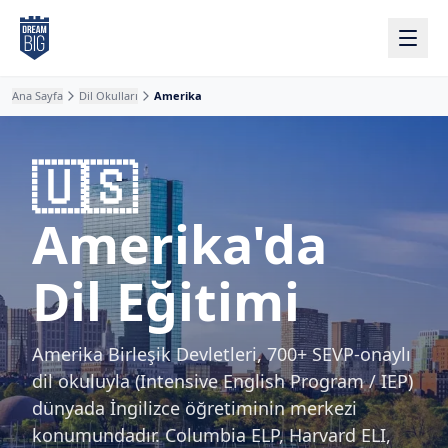
Ana içeriğe atla
Ana Sayfa
Dil Okulları
Amerika
🇺🇸
Amerika'da
Dil Eğitimi
Amerika Birleşik Devletleri, 700+ SEVP-onaylı
dil okuluyla (Intensive English Program / IEP)
dünyada İngilizce öğretiminin merkezi
konumundadır. Columbia ELP, Harvard ELI,