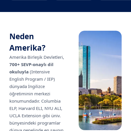
Neden
Amerika
?
Amerika Birleşik Devletleri,
700+ SEVP-onaylı dil
okuluyla
(Intensive
English Program / IEP)
dünyada İngilizce
öğretiminin merkezi
konumundadır. Columbia
ELP, Harvard ELI, NYU ALI,
UCLA Extension gibi üniv.
bünyesindeki programlar
dünya genelinde en saygın