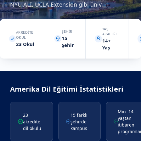
NYU ALI, UCLA Extension gibi üniv.
YAŞ
ŞEHIR
AKREDITE
ARALIĞI
OKUL
15
14+
23 Okul
Şehir
Yaş
Amerika
Dil Eğitimi İstatistikleri
Min. 14
23
15 farklı
yaştan
akredite
şehirde
itibaren
dil okulu
kampüs
programla