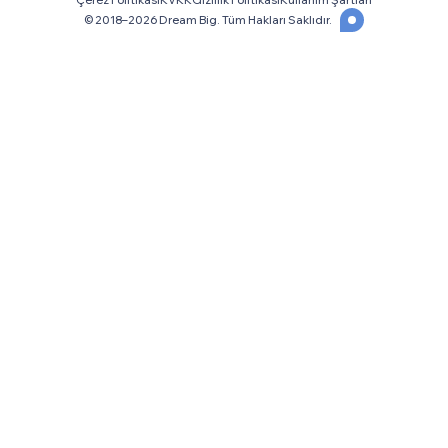
Çerez Politikası
KVKK
Gizlilik Politikası
Kullanım Şartları
© 2018–
2026
Dream Big. Tüm Hakları Saklıdır.