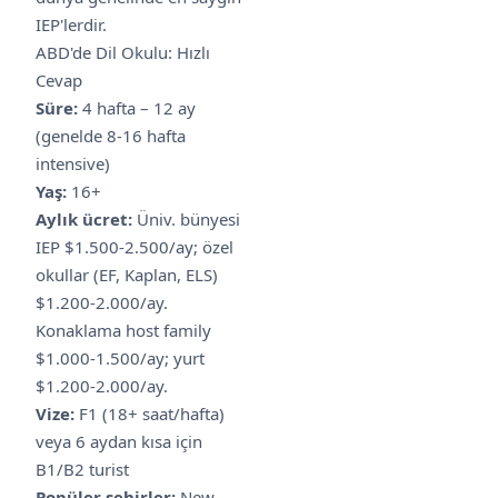
IEP'lerdir.
ABD'de Dil Okulu: Hızlı
Cevap
Süre:
4 hafta – 12 ay
(genelde 8-16 hafta
intensive)
Yaş:
16+
Aylık ücret:
Üniv. bünyesi
IEP $1.500-2.500/ay; özel
okullar (EF, Kaplan, ELS)
$1.200-2.000/ay.
Konaklama host family
$1.000-1.500/ay; yurt
$1.200-2.000/ay.
Vize:
F1 (18+ saat/hafta)
veya 6 aydan kısa için
B1/B2 turist
Popüler şehirler:
New