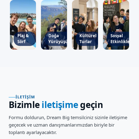
Plaj &
Doğa
Kültürel
Sosyal
Sörf
Yürüyüşü
Turlar
Etkinlikler
İLETIŞIM
Bizimle
iletişime
geçin
Formu doldurun, Dream Big temsilciniz sizinle iletişime
geçecek ve uzman danışmanlarımızdan biriyle bir
toplantı ayarlayacaktır.