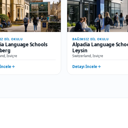
IZ DIL OKULU
BAĞIMSIZ DIL OKULU
ia Language Schools
Alpadia Language Scho
berg
Leysin
and, İsviçre
Switzerland, İsviçre
İncele
Detayı İncele