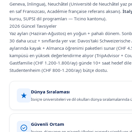
Geneva, Inlingua), Neuchâtel (Université de Neuchâtel yaz p
en saf Fransızcası, Académie française referans aksanı).
İtal
kursu, SUPSI dil programları — Ticino kantonu).
2026 Güncel Tavsiyeler
Yaz ayları (Haziran-Ağustos) en yoğun + pahalı dönem. Son
30 daha ucuz + sınıflarda yer var. Davos'taki Schweizerische 
aylarında kayak + Almanca öğrenimi paketleri sunar (CHF 4.
kampüsü en yüksek değerlendirme alıyor (TripAdvisor + Cou
Gastfamilie (CHF 1.200-1.800/ay) günde 10+ saat hedef dile
Studentenheim (CHF 800-1.200/ay) bütçe dostu.
Dünya Sıralaması
İsviçre
üniversiteleri ve dil okulları dünya sıralamalarında üs
Güvenli Ortam
İsviçre
, dünyanın en güvenli ülkeleri arasında sürekli yer a