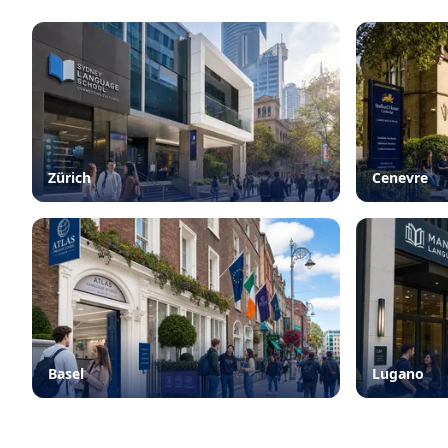
Zürich
Cenevre
Basel
Lugano