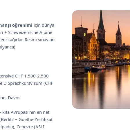
omanş) öğrenimi
için dünya
arı + Schweizerische Alpine
enci ağırlar. Resmi sınavlar:
alyanca).
ntensive CHF 1.500-2.500
pe D Sprachkursvisum (CHF
ano, Davos
kıta Avrupası'nın en net
Berlitz + Goethe-Zertifikat
lpadia), Cenevre (ASLI