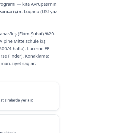
rogramı — kıta Avrupası'nın
yanca için:
Lugano (USI yaz
bahar/kış (Ekim-Şubat) %20-
Alpine Mittelschule kış
500/4 hafta). Lucerne EF
rse Finder). Konaklama:
 maruziyet sağlar;
t sıralarda yer alır.
lmaktadır.