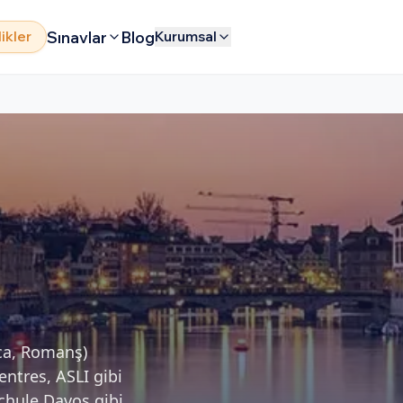
Sınavlar
Blog
likler
Kurumsal
nca, Romanş)
entres, ASLI gibi
schule Davos gibi