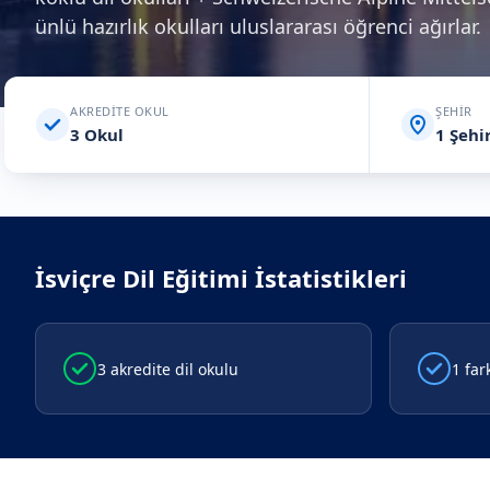
ünlü hazırlık okulları uluslararası öğrenci ağırlar.
AKREDITE OKUL
ŞEHIR
3 Okul
1 Şehi
İsviçre
Dil Eğitimi İstatistikleri
3 akredite dil okulu
1 far