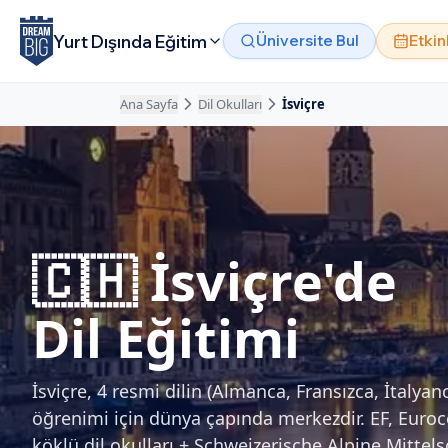
Ana içeriğe atla
Yurt Dışında Eğitim
Üniversite Bul
Etkin
Ana Sayfa
Dil Okulları
İsviçre
🇨🇭
İsviçre'de
Dil Eğitimi
İsviçre, 4 resmi dilin (Almanca, Fransızca, İtalya
öğrenimi için dünya çapında merkezdir. EF, Euroc
köklü dil okulları + Schweizerische Alpine Mittel