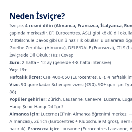
Neden
İsviçre
?
İsviçre,
4 resmi dilin (Almanca, Fransızca, İtalyanca, R
çapında merkezdir. EF, Eurocentres, ASLI gibi köklü dil okull
Mittelschule Davos gibi ünlü hazırlık okulları uluslararası öğr
Goethe-Zertifikat (Almanca), DELF/DALF (Fransızca), CILS (İt
İsviçre'de Dil Okulu: Hızlı Cevap
Süre:
2 hafta – 12 ay (genelde 4-8 hafta intensive)
Yaş:
16+
Haftalık ücret:
CHF 400-650 (Eurocentres, EF), 4 haftalık i
Vize:
90 güne kadar Schengen vizesi (€90); 90+ gün için Ty
88)
Popüler şehirler:
Zürich, Lausanne, Cenevre, Lucerne, Lug
Hangi Şehir Hangi Dil İçin?
Almanca için:
Lucerne (EF'nin Almanca öğrenimi merkezi — 
Almancası), Zürich (Eurocentres + Klubschule Migros), Bern (
hazırlık).
Fransızca için:
Lausanne (Eurocentres Lausanne, A