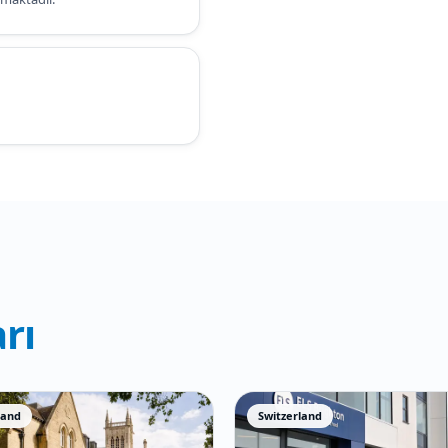
rı
land
Switzerland