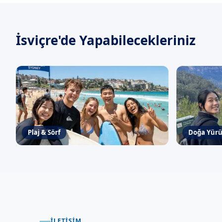
İsviçre'de
Yapabilecekleriniz
Plaj & Sörf
Doğa Yür
İLETIŞIM