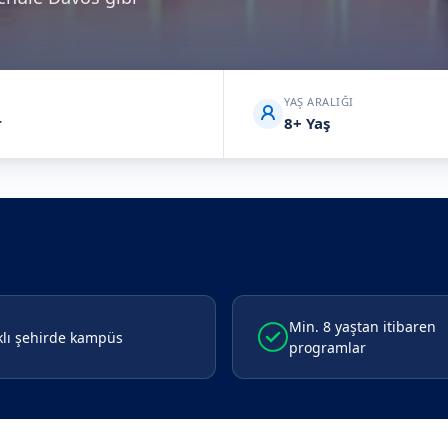
YAŞ ARALIĞI
r
8+ Yaş
Min. 8 yaştan itibaren
klı şehirde kampüs
programlar