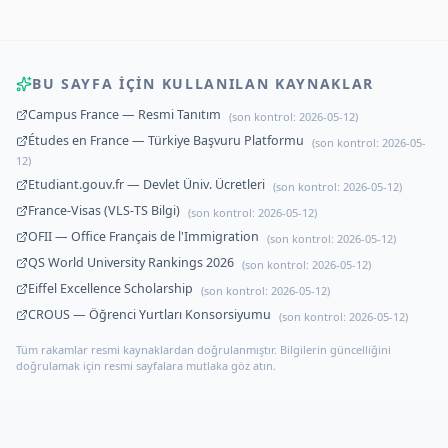
BU SAYFA IÇIN KULLANILAN KAYNAKLAR
Campus France — Resmi Tanıtım
(son kontrol:
2026-05-12
)
Études en France — Türkiye Başvuru Platformu
(son kontrol:
2026-05-
12
)
Etudiant.gouv.fr — Devlet Üniv. Ücretleri
(son kontrol:
2026-05-12
)
France-Visas (VLS-TS Bilgi)
(son kontrol:
2026-05-12
)
OFII — Office Français de l'Immigration
(son kontrol:
2026-05-12
)
QS World University Rankings 2026
(son kontrol:
2026-05-12
)
Eiffel Excellence Scholarship
(son kontrol:
2026-05-12
)
CROUS — Öğrenci Yurtları Konsorsiyumu
(son kontrol:
2026-05-12
)
Tüm rakamlar resmi kaynaklardan doğrulanmıştır. Bilgilerin güncelliğini
doğrulamak için resmi sayfalara mutlaka göz atın.