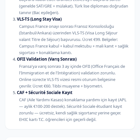
(genelde SAT/GRE + mülakat). Türk lise diploması doğrudan
tanınır (Bac eşdeğeri).
VLS-TS (Long Stay Visa)
Campus France onayı sonrası Fransız Konsolosluğu
(İstanbul/Ankara) üzerinden VLS-TS (Visa Long Séjour
valant Titre de Séjour) başvurusu. Ücret €99. Belgeler:
Campus France kabul + kabul mektubu + mali kanıt + sağlık
sigortası + konaklama kanıtı.
OFII Validation (Varış Sonrası)
Fransa'ya varış sonrası 3 ay içinde OFII (Office Français de
l'Immigration et de l'Intégration) validation zorunlu.
Online sürecte VLS-TS vizesi resmi oturum belgesine
çevrilir. Ücret €60. Tıbbi muayene + biyometri.
CAF + Sécurité Sociale Kayıt
CAF (Aile Yardımı Kasası) konaklama yardımı için kayıt (APL
— aylık €100-200 destek). Sécurité Sociale étudiant kayıt
zorunlu — ücretsiz, kendi sağlık sigortanız yerine geçer.
EHIC kartı T.C. öğrencileri için geçerli değil.