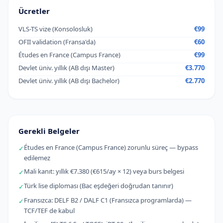
Ücretler
VLS-TS vize (Konsolosluk)
€99
OFII validation (Fransa'da)
€60
Études en France (Campus France)
€99
Devlet üniv. yıllık (AB dışı Master)
€3.770
Devlet üniv. yıllık (AB dışı Bachelor)
€2.770
Gerekli Belgeler
Études en France (Campus France) zorunlu süreç — bypass
✓
edilemez
Mali kanıt: yıllık €7.380 (€615/ay × 12) veya burs belgesi
✓
Türk lise diploması (Bac eşdeğeri doğrudan tanınır)
✓
Fransızca: DELF B2 / DALF C1 (Fransızca programlarda) —
✓
TCF/TEF de kabul