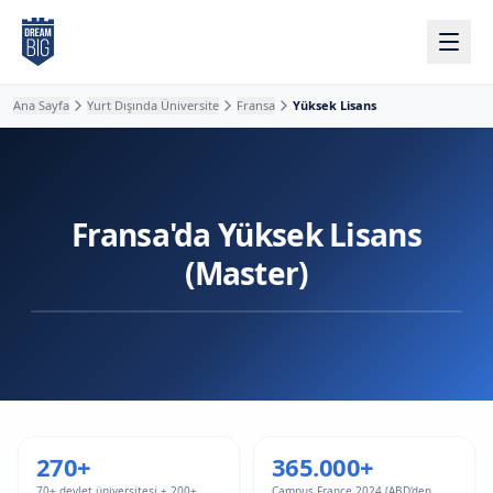
Ana içeriğe atla
Ana Sayfa
Yurt Dışında Üniversite
Fransa
Yüksek Lisans
Fransa'da Yüksek Lisans
(Master)
270+
365.000+
70+ devlet üniversitesi + 200+
Campus France 2024 (ABD'den