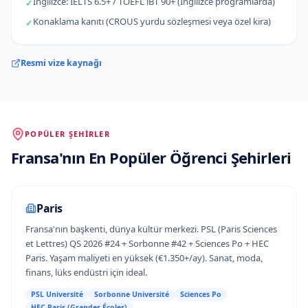
İngilizce: IELTS 6.5+ / TOEFL iBT 90+ (İngilizce programlarda)
✓
Konaklama kanıtı (CROUS yurdu sözleşmesi veya özel kira)
✓
Resmi vize kaynağı
POPÜLER ŞEHIRLER
Fransa
'
nın
En Popüler Öğrenci Şehirleri
Paris
Fransa'nın başkenti, dünya kültür merkezi. PSL (Paris Sciences
et Lettres) QS 2026 #24 + Sorbonne #42 + Sciences Po + HEC
Paris. Yaşam maliyeti en yüksek (€1.350+/ay). Sanat, moda,
finans, lüks endüstri için ideal.
PSL Université
Sorbonne Université
Sciences Po
HEC Paris (Grandes Écoles)