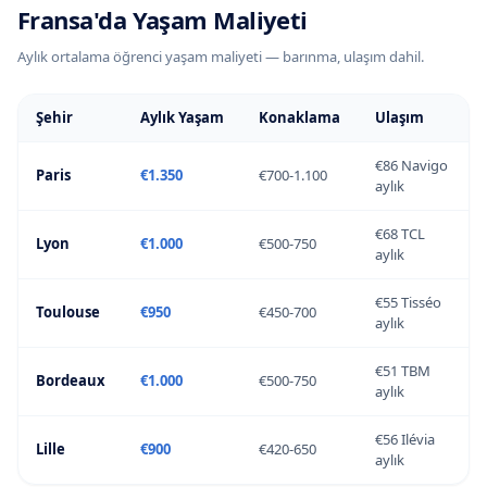
Fransa
'
da
Yaşam Maliyeti
Aylık ortalama öğrenci yaşam maliyeti — barınma, ulaşım dahil.
Şehir
Aylık Yaşam
Konaklama
Ulaşım
€86 Navigo
Paris
€1.350
€700-1.100
aylık
€68 TCL
Lyon
€1.000
€500-750
aylık
€55 Tisséo
Toulouse
€950
€450-700
aylık
€51 TBM
Bordeaux
€1.000
€500-750
aylık
€56 Ilévia
Lille
€900
€420-650
aylık