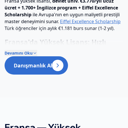
Fransa yüksek lisansı,
devlet üniv. €3.770/yıl ucuz
ücret + 1.700+ İngilizce program + Eiffel Excellence
Scholarship
ile Avrupa'nın en uygun maliyetli prestijli
master deneyimini sunar.
Eiffel Excellence Scholarship
Türk öğrenciler için aylık €1.181 burs sunar (1-2 yıl).
Fransa'da Yüksek Lisans: Hızlı
Cevap
Devamını Oku
Danışmanlık Al
Süre:
2 yıl (4 dönem, 120 ECTS); MBA 1-2 yıl.
Yıllık ücret (AB dışı):
Devlet üniv. €3.770; Grandes
Écoles MSc/MBA €15-25K (HEC MBA €87K total, INSEAD
MBA €105K)
Program tipleri:
Master Recherche (araştırma),
Master Professionnel (profesyonel), MSc Grandes
Écoles, MBA
Kabul:
Türk üniv. lisans + min 3.0/4.0 GPA +
Fransa — Yüksek
İngilizce/Fransızca + motivasyon + 2 referans +