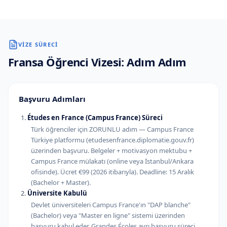
VIZE SÜRECI
Fransa
Öğrenci Vizesi: Adım Adım
Başvuru Adımları
Études en France (Campus France) Süreci
Türk öğrenciler için ZORUNLU adım — Campus France
Türkiye platformu (etudesenfrance.diplomatie.gouv.fr)
üzerinden başvuru. Belgeler + motivasyon mektubu +
Campus France mülakatı (online veya İstanbul/Ankara
ofisinde). Ücret €99 (2026 itibarıyla). Deadline: 15 Aralık
(Bachelor + Master).
Üniversite Kabulü
Devlet üniversiteleri Campus France'ın "DAP blanche"
(Bachelor) veya "Master en ligne" sistemi üzerinden
başvuru kabul eder. Grandes Écoles ayrı başvuru süreci