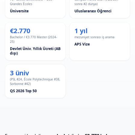
Grandes Écoles
sonra #2 dünya)
Üniversite
Uluslararası Öğrenci
€2.770
1 yıl
Bachelor / €3.770 Master (2024-
mezuniyet sonrası iş arama
25)
APS Vize
Devlet Üniv. Yıllık Ücreti (AB
dışı)
3 üniv
(PSL #24, École Polytechnique #38,
Sorbonne #42)
QS 2026 Top 50