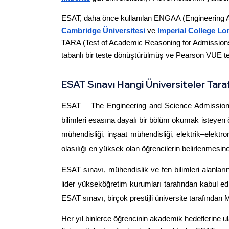
ESAT, daha önce kullanılan ENGAA (Engineering A
Cambridge Üniversitesi
 ve 
Imperial College L
TARA (Test of Academic Reasoning for Admissions) g
tabanlı bir teste dönüştürülmüş ve Pearson VUE t
ESAT Sınavı Hangi Üniversiteler Taraf
ESAT – The Engineering and Science Admissions T
bilimleri esasına dayalı bir bölüm okumak isteyen ö
mühendisliği, inşaat mühendisliği, elektrik–elektr
olasılığı en yüksek olan öğrencilerin belirlenmesin
ESAT sınavı, mühendislik ve fen bilimleri alanlar
lider yükseköğretim kurumları tarafından kabul ed
ESAT sınavı, birçok prestijli üniversite tarafından Mü
Her yıl binlerce öğrencinin akademik hedeflerine 