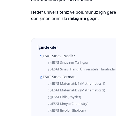
Hedef üniversiteniz ve bölümünüz için gerek
danışmanlarımızla
iletişime
geçin.
İçindekiler
ESAT Sınavı Nedir?
1
.
ESAT Sınavının Tarihçesi
1
.
1
ESAT Sınavı Hangi Üniversiteler Tarafından
1
.
2
ESAT Sınav Formatı
2
.
ESAT Matematik 1 (Mathematics 1)
2
.
1
ESAT Matematik 2 (Mathematics 2)
2
.
2
ESAT Fizik (Physics)
2
.
3
ESAT Kimya (Chemistry)
2
.
4
ESAT Biyoloji (Biology)
2
.
5