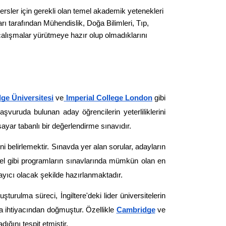
ersler için gerekli olan temel akademik yetenekleri 
rı tarafından Mühendislik, Doğa Bilimleri, Tıp, 
k çalışmalar yürütmeye hazır olup olmadıklarını 
ge Üniversitesi
 ve
Imperial College London
 gibi 
şvuruda bulunan aday öğrencilerin yeterliliklerini 
yar tabanlı bir değerlendirme sınavıdır. 
 belirlemektir. Sınavda yer alan sorular, adayların 
el gibi programların sınavlarında mümkün olan en 
layıcı olacak şekilde hazırlanmaktadır.
şturulma süreci, İngiltere'deki lider üniversitelerin 
a ihtiyacından doğmuştur. Özellikle 
Cambridge
 ve 
ığını tespit etmiştir.