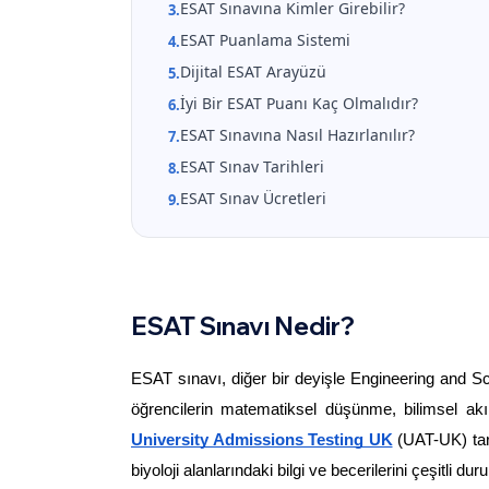
ESAT Sınavına Kimler Girebilir?
3
.
ESAT Puanlama Sistemi
4
.
Dijital ESAT Arayüzü
5
.
İyi Bir ESAT Puanı Kaç Olmalıdır?
6
.
ESAT Sınavına Nasıl Hazırlanılır?
7
.
ESAT Sınav Tarihleri
8
.
ESAT Sınav Ücretleri
9
.
ESAT Sınavı Nedir?
ESAT sınavı, diğer bir deyişle Engineering and Sci
University Admissions Testing UK
 (UAT-UK) tar
biyoloji alanlarındaki bilgi ve becerilerini çeşitli d