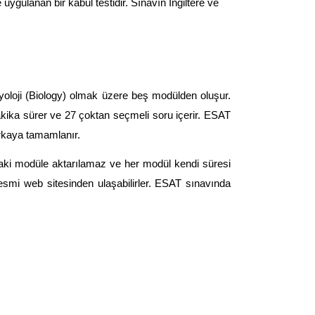
ygulanan bir kabul testidir. Sınavın İngiltere ve 
loji (Biology) olmak üzere beş modülden oluşur. 
ika sürer ve 27 çoktan seçmeli soru içerir. ESAT 
rkaya tamamlanır. 
raki modüle aktarılamaz ve her modül kendi süresi 
smi web sitesinden ulaşabilirler. ESAT sınavında 