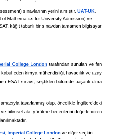
ment) sınavlarının yerini almıştır. 
UAT-UK
, 
t of Mathematics for University Admission) ve 
SAT, kâğıt tabanlı bir sınavdan tamamen bilgisayar 
erial College London
 tarafından sunulan ve fen 
ci kabul eden kimya mühendisliği, havacılık ve uzay 
enen ESAT sınavı, seçtikleri bölümde başarılı olma 
acıyla tasarlanmış olup, öncelikle İngiltere'deki 
 bilimsel akıl yürütme becerilerini değerlendiren 
llanılmaktadır.
esi
, 
Imperial College London
 ve diğer seçkin 