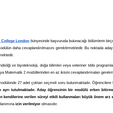
l College London
 bünyesinde başvuruda bulunacağı bölümlerin bir
ı modülün daha cevaplandırılmasını gerektirmektedir. Bu noktada ada
mektedir. 
liği ve biyoteknoloji, doğa bilimleri veya veteriner tıbbı programl
ya Matematik 2 modüllerinden en az ikisini cevaplandırmaları gerekm
modülünde 27 adet çoktan seçmeli soru bulunmaktadır. Öğrencilere h
ı ayrı tutulmaktadır. Aday öğrencinin bir modülü erken bitir
n kendilerine verilen süreyi etkili kullanmaları büyük önem arz e
lanımına 
izin verilmiyor
 olmasıdır.