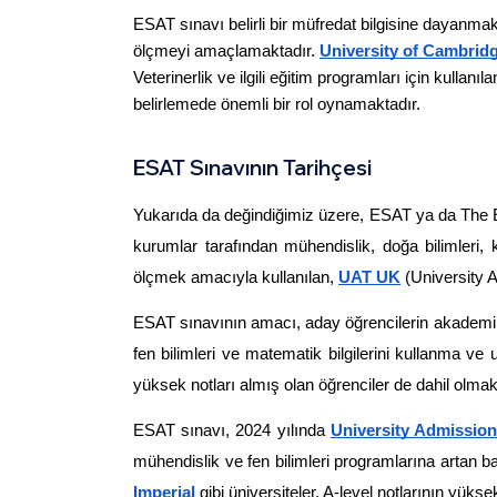
ESAT sınavı belirli bir müfredat bilgisine dayanmak
ölçmeyi amaçlamaktadır. 
University of Cambrid
Veterinerlik ve ilgili eğitim programları için kulla
belirlemede önemli bir rol oynamaktadır.
ESAT Sınavının Tarihçesi
Yukarıda da değindiğimiz üzere, ESAT ya da The En
kurumlar tarafından mühendislik, doğa bilimleri, k
ölçmek amacıyla kullanılan, 
UAT UK
 (University 
ESAT sınavının amacı, aday öğrencilerin akademik aç
fen bilimleri ve matematik bilgilerini kullanma 
yüksek notları almış olan öğrenciler de dahil olmak
ESAT sınavı, 2024 yılında 
University Admissio
mühendislik ve fen bilimleri programlarına artan b
Imperial
 gibi üniversiteler, A-level notlarının yük