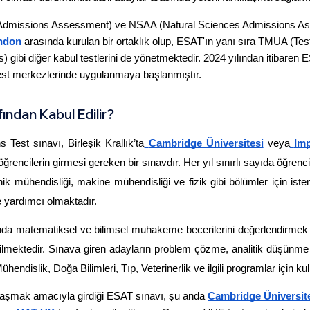
dmissions Assessment) ve NSAA (Natural Sciences Admissions Assess
ondon
 arasında kurulan bir ortaklık olup, ESAT'ın yanı sıra TMUA (Tes
ibi diğer kabul testlerini de yönetmektedir. 2024 yılından itibaren E
est merkezlerinde uygulanmaya başlanmıştır.
ından Kabul Edilir?
est sınavı, Birleşik Krallık’ta
Cambridge Üniversitesi
 veya
Imp
ğrencilerin girmesi gereken bir sınavdır. Her yıl sınırlı sayıda öğren
onik mühendisliği, makine mühendisliği ve fizik gibi bölümler için ist
e yardımcı olmaktadır.
ında matematiksel ve bilimsel muhakeme becerilerini değerlendirmek am
ilmektedir. Sınava giren adayların problem çözme, analitik düşünme ve
hendislik, Doğa Bilimleri, Tıp, Veterinerlik ve ilgili programlar için ku
ulaşmak amacıyla girdiği ESAT sınavı, şu anda 
Cambridge Üniversit