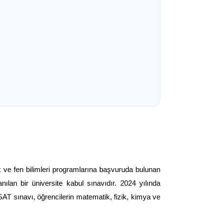
k ve fen bilimleri programlarına başvuruda bulunan 
öğrencilerin matematiksel düşünme, bilimsel akıl yürütme ve problem çözme becerilerini değerlendirmek için kullanılan bir üniversite kabul sınavıdır. 2024 yılında 
AT sınavı, öğrencilerin matematik, fizik, kimya ve 