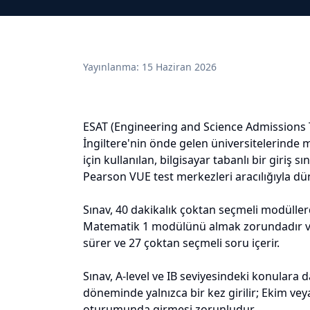
Yayınlanma:
15 Haziran 2026
ESAT (Engineering and Science Admissions T
İngiltere'nin önde gelen üniversitelerinde m
için kullanılan, bilgisayar tabanlı bir giriş
Pearson VUE test merkezleri aracılığıyla dü
Sınav, 40 dakikalık çoktan seçmeli modüller
Matematik 1 modülünü almak zorundadır ve 
sürer ve 27 çoktan seçmeli soru içerir.
Sınav, A-level ve IB seviyesindeki konulara 
döneminde yalnızca bir kez girilir; Ekim ve
oturumunda girmesi zorunludur.