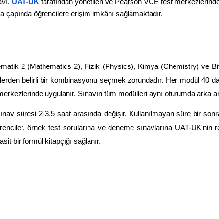
vı, 
UAT-UK
 tarafından yönetilen ve Pearson VUE test merkezlerinde u
a çapında öğrencilere erişim imkânı sağlamaktadır.
atik 2 (Mathematics 2), Fizik (Physics), Kimya (Chemistry) ve Biyo
erden belirli bir kombinasyonu seçmek zorundadır. Her modül 40 dak
 merkezlerinde uygulanır. Sınavın tüm modülleri aynı oturumda arka a
ınav süresi 2-3,5 saat arasında değişir. Kullanılmayan süre bir son
renciler, örnek test sorularına ve deneme sınavlarına UAT-UK'nin re
it bir formül kitapçığı sağlanır.