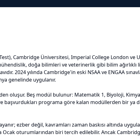
est), Cambridge Üniversitesi, Imperial College London ve U
ühendislik, doğa bilimleri ve veterinerlik gibi bilim ağırlık
 sınavıdır. 2024 yılında Cambridge'in eski NSAA ve ENGAA sınavl
nya genelinde uygulanır.
den oluşur. Beş modül bulunur: Matematik 1, Biyoloji, Kimya
başvurdukları programa göre kalan modüllerden bir ya da i
dayanır; ezber değil, kavramları zaman baskısı altında uygul
ya Ocak oturumlarından biri tercih edilebilir. Ancak Cambri