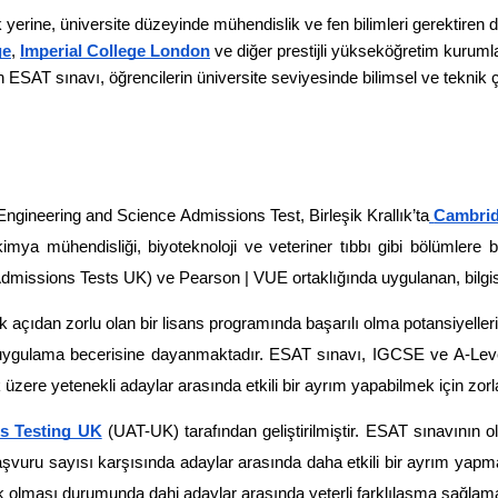
 yerine, üniversite düzeyinde mühendislik ve fen bilimleri gerektiren d
ge
, 
Imperial College London
 ve diğer prestijli yükseköğretim kurumla
nılan ESAT sınavı, öğrencilerin üniversite seviyesinde bilimsel ve tekni
gineering and Science Admissions Test, Birleşik Krallık’ta
Cambrid
imya mühendisliği, biyoteknoloji ve veteriner tıbbı gibi bölümlere ba
Admissions Tests UK) ve Pearson | VUE ortaklığında uygulanan, bilgisa
ıdan zorlu olan bir lisans programında başarılı olma potansiyellerini
ve uygulama becerisine dayanmaktadır. ESAT sınavı, IGCSE ve A-Lev
 üzere yetenekli adaylar arasında etkili bir ayrım yapabilmek için zor
ns Testing UK
 (UAT-UK) tarafından geliştirilmiştir. ESAT sınavının olu
aşvuru sayısı karşısında adaylar arasında daha etkili bir ayrım yapm
sek olması durumunda dahi adaylar arasında yeterli farklılaşma sağlamad