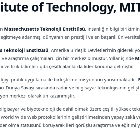
itute of Technology, MI
an
Massachusetts Teknoloji Enstitüsü
, insanlığın bilgi birikimi
itmeye adanmış, dünyanın en prestijli ve en başarılı üniversitele
 Teknoloji Enstitüsü
, Amerika Birleşik Devletleri'nin giderek 
e araştırma çalışmaları için bir merkez olmuştur. Yıllar içinde
M
ve fizik bilimleri gibi çeşitli alanlarda lider konuma gelmiştir.
ilgiyi pratik uygulama ile birleştirme misyonunu yansıtmaktadır.
inci Dünya Savaşı sırasında radar ve bilgisayar teknolojisinin geli
syon merkezi olarak ün kazanmıştır.
ilgisayar ve biyoteknoloji de dahil olmak üzere çeşitli yüksek tek
ı, World Wide Web protokollerinin geliştirilmesinden yapay zekâ ve
 lider olma statüsünü koruyarak ileri görüşlü araştırma ve eğitim