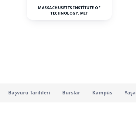
MASSACHUSETTS INSTITUTE OF
TECHNOLOGY, MIT
Özel
STATÜ
Başvuru Tarihleri
Burslar
Kampüs
Yaşa