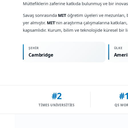
Müttefiklerin zaferine katkıda bulunmuş ve bir inova
Savaş sonrasında
MIT
öğretim üyeleri ve mezunları, b
yer almıştır.
MIT
'nin araştırma çalışmalarına katkılar
kapsamlıdır. Kurum, bilim ve teknolojide küresel bir
ŞEHIR
ÜLKE
Cambridge
Ameri
#2
#
TIMES UNIVERSITIES
QS WO