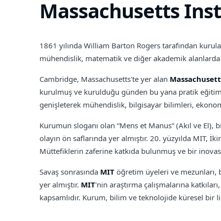
Massachusetts Inst
1861 yılında William Barton Rogers tarafından kurul
mühendislik, matematik ve diğer akademik alanlarda eğ
Cambridge, Massachusetts'te yer alan
Massachusetts
kurulmuş ve kurulduğu günden bu yana pratik eğitim v
genişleterek mühendislik, bilgisayar bilimleri, ekonomi 
Kurumun sloganı olan “Mens et Manus” (Akıl ve El), b
olayın ön saflarında yer almıştır. 20. yüzyılda MIT, İk
Müttefiklerin zaferine katkıda bulunmuş ve bir inova
Savaş sonrasında
MIT
öğretim üyeleri ve mezunları, b
yer almıştır.
MIT
'nin araştırma çalışmalarına katkılar
kapsamlıdır. Kurum, bilim ve teknolojide küresel bir