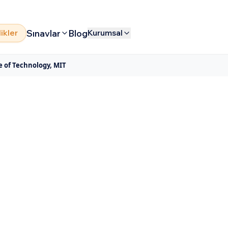
Sınavlar
Blog
likler
Kurumsal
e of Technology, MIT
Institute of
T