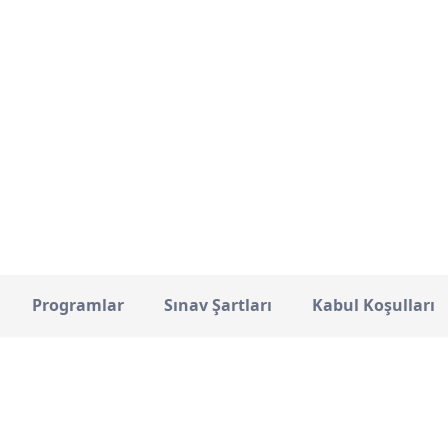
Cambridge
11886
ŞEHIR
TOPLAM ÖĞRENCI
Programlar
Sınav Şartları
Kabul Koşulları