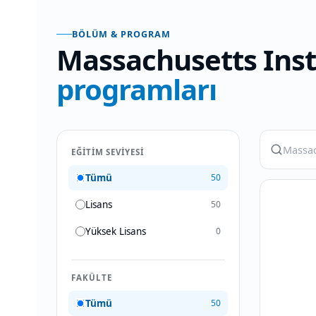
BÖLÜM & PROGRAM
Massachusetts Inst
programları
EĞITIM SEVIYESI
Tümü
50
Lisans
50
Yüksek Lisans
0
FAKÜLTE
Tümü
50