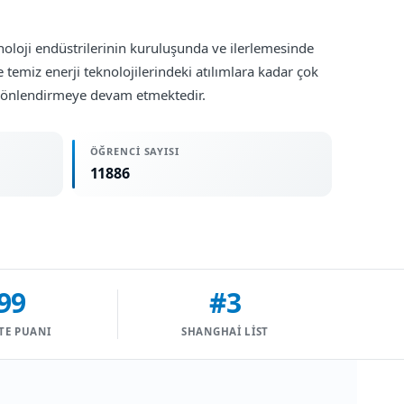
noloji endüstrilerinin kuruluşunda ve ilerlemesinde
 temiz enerji teknolojilerindeki atılımlara kadar çok
i yönlendirmeye devam etmektedir.
ÖĞRENCI SAYISI
11886
99
#3
TE PUANI
SHANGHAI LIST