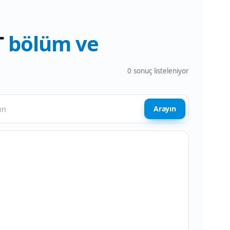
T
bölüm ve
0
sonuç listeleniyor
Arayın