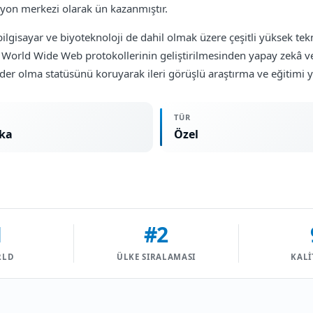
syon merkezi olarak ün kazanmıştır.
ilgisayar ve biyoteknoloji de dahil olmak üzere çeşitli yüksek tek
ı, World Wide Web protokollerinin geliştirilmesinden yapay zekâ ve
 lider olma statüsünü koruyarak ileri görüşlü araştırma ve eğitim
TÜR
ka
Özel
1
#2
RLD
ÜLKE SIRALAMASI
KALI