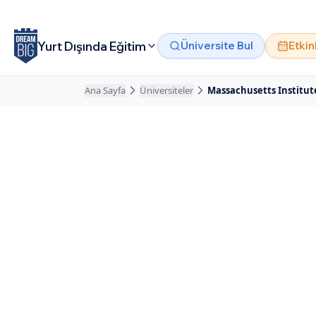
Ana içeriğe atla
Yurt Dışında Eğitim
Üniversite Bul
Etkin
Ana Sayfa
Üniversiteler
Massachusetts Institut
Amerika
· Cambridge
Massachusetts 
Technology, MI
Özel Okul