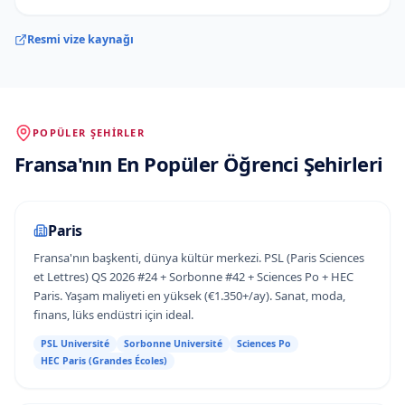
Resmi vize kaynağı
POPÜLER ŞEHIRLER
Fransa
'
nın
En Popüler Öğrenci Şehirleri
Paris
Fransa'nın başkenti, dünya kültür merkezi. PSL (Paris Sciences
et Lettres) QS 2026 #24 + Sorbonne #42 + Sciences Po + HEC
Paris. Yaşam maliyeti en yüksek (€1.350+/ay). Sanat, moda,
finans, lüks endüstri için ideal.
PSL Université
Sorbonne Université
Sciences Po
HEC Paris (Grandes Écoles)