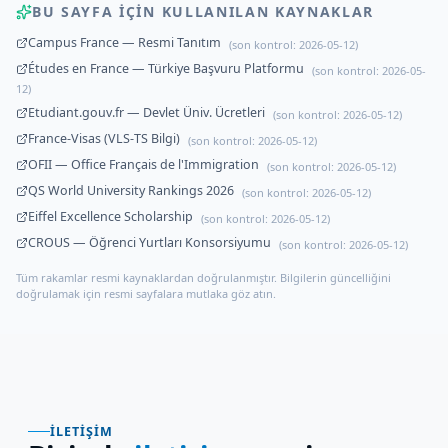
BU SAYFA IÇIN KULLANILAN KAYNAKLAR
Campus France — Resmi Tanıtım
(son kontrol:
2026-05-12
)
Études en France — Türkiye Başvuru Platformu
(son kontrol:
2026-05-
12
)
Etudiant.gouv.fr — Devlet Üniv. Ücretleri
(son kontrol:
2026-05-12
)
France-Visas (VLS-TS Bilgi)
(son kontrol:
2026-05-12
)
OFII — Office Français de l'Immigration
(son kontrol:
2026-05-12
)
QS World University Rankings 2026
(son kontrol:
2026-05-12
)
Eiffel Excellence Scholarship
(son kontrol:
2026-05-12
)
CROUS — Öğrenci Yurtları Konsorsiyumu
(son kontrol:
2026-05-12
)
Tüm rakamlar resmi kaynaklardan doğrulanmıştır. Bilgilerin güncelliğini
doğrulamak için resmi sayfalara mutlaka göz atın.
İLETIŞIM