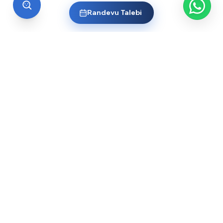
Randevu Talebi
EĞİTİM
Üniversiteler
Yurt Dışı Liseler
Dil Okulları
Burslar