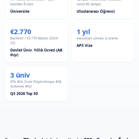
Grandes Écoles
sonra #2 dünya)
Üniversite
Uluslararası Öğrenci
€2.770
1 yıl
Bachelor / €3.770 Master (2024-
mezuniyet sonrası iş arama
25)
APS Vize
Devlet Üniv. Yıllık Ücreti (AB
dışı)
3 üniv
(PSL #24, École Polytechnique #38,
Sorbonne #42)
QS 2026 Top 50