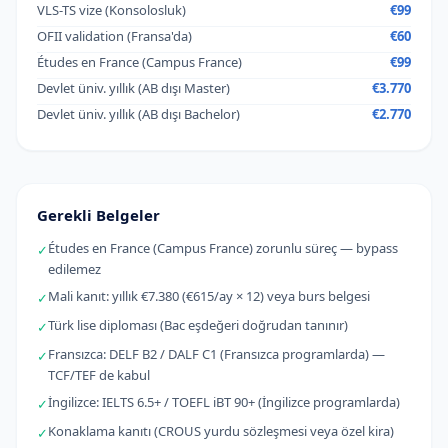
VLS-TS vize (Konsolosluk)
€99
OFII validation (Fransa'da)
€60
Études en France (Campus France)
€99
Devlet üniv. yıllık (AB dışı Master)
€3.770
Devlet üniv. yıllık (AB dışı Bachelor)
€2.770
Gerekli Belgeler
Études en France (Campus France) zorunlu süreç — bypass
✓
edilemez
Mali kanıt: yıllık €7.380 (€615/ay × 12) veya burs belgesi
✓
Türk lise diploması (Bac eşdeğeri doğrudan tanınır)
✓
Fransızca: DELF B2 / DALF C1 (Fransızca programlarda) —
✓
TCF/TEF de kabul
İngilizce: IELTS 6.5+ / TOEFL iBT 90+ (İngilizce programlarda)
✓
Konaklama kanıtı (CROUS yurdu sözleşmesi veya özel kira)
✓