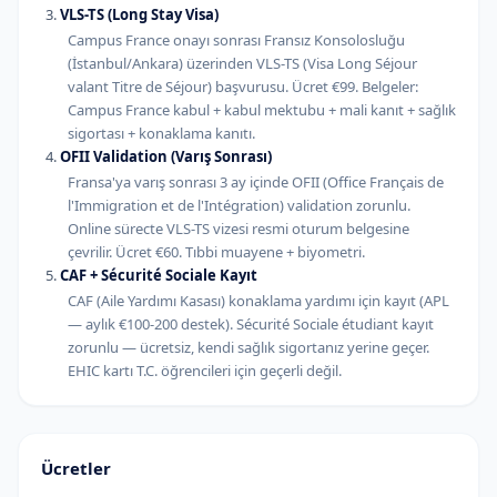
VLS-TS (Long Stay Visa)
Campus France onayı sonrası Fransız Konsolosluğu
(İstanbul/Ankara) üzerinden VLS-TS (Visa Long Séjour
valant Titre de Séjour) başvurusu. Ücret €99. Belgeler:
Campus France kabul + kabul mektubu + mali kanıt + sağlık
sigortası + konaklama kanıtı.
OFII Validation (Varış Sonrası)
Fransa'ya varış sonrası 3 ay içinde OFII (Office Français de
l'Immigration et de l'Intégration) validation zorunlu.
Online sürecte VLS-TS vizesi resmi oturum belgesine
çevrilir. Ücret €60. Tıbbi muayene + biyometri.
CAF + Sécurité Sociale Kayıt
CAF (Aile Yardımı Kasası) konaklama yardımı için kayıt (APL
— aylık €100-200 destek). Sécurité Sociale étudiant kayıt
zorunlu — ücretsiz, kendi sağlık sigortanız yerine geçer.
EHIC kartı T.C. öğrencileri için geçerli değil.
Ücretler