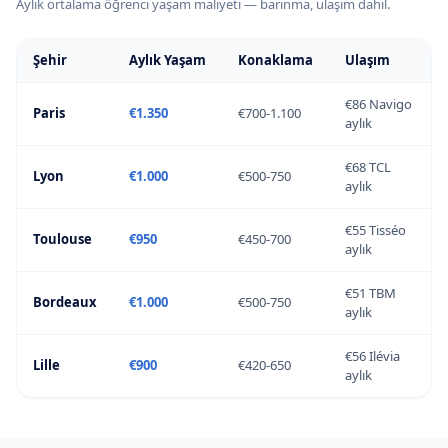
Aylık ortalama öğrenci yaşam maliyeti — barınma, ulaşım dahil.
Sorbonne + PSL daha uygun.
Şehir
Aylık Yaşam
Konaklama
Ulaşım
€86 Navigo
Paris
€1.350
€700-1.100
aylık
€68 TCL
Lyon
€1.000
€500-750
aylık
€55 Tisséo
Toulouse
€950
€450-700
aylık
€51 TBM
Bordeaux
€1.000
€500-750
aylık
€56 Ilévia
Lille
€900
€420-650
aylık