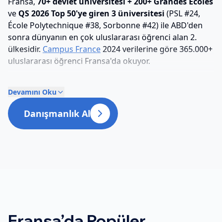
Fransa,
70+ devlet üniversitesi + 200+ Grandes Écoles
ve
QS 2026 Top 50'ye giren 3 üniversitesi
(PSL #24,
École Polytechnique #38, Sorbonne #42) ile ABD'den
sonra dünyanın en çok uluslararası öğrenci alan 2.
ülkesidir.
Campus France
2024 verilerine göre 365.000+
uluslararası öğrenci Fransa'da okuyor.
Fransa'da Lisans Eğitimi: Hızlı
Devamını Oku
Cevap
Danışmanlık Al
Süre:
Licence (Bachelor) 3 yıl (LMD sistemi).
Yıllık ücret (AB dışı):
Devlet üniv. €2.770 (2024-25);
Grandes Écoles €10.000-25.000
Başvuru:
Études en France (Campus France)
zorunlu
— 15 Aralık deadline. En fazla 7 program seçilebilir.
Ücret €99.
Eğitim dili:
Çoğunluk Fransızca; 1.700+ İngilizce
Fransa
’da Popüler
program (özellikle Master + Grandes Écoles)