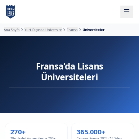
Ana içeriğe atla
Ana Sayfa
Yurt Dışında Üniversite
Fransa
Üniversiteler
Fransa'da Lisans
Üniversiteleri
270+
365.000+
70+ devlet üniversitesi + 200+
Campus France 2024 (ABD'den