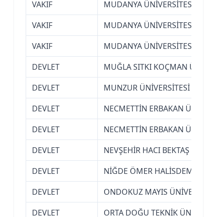
VAKIF
MUDANYA ÜNİVERSİTESİ (BURS
VAKIF
MUDANYA ÜNİVERSİTESİ (BURS
VAKIF
MUDANYA ÜNİVERSİTESİ (BURS
DEVLET
MUĞLA SITKI KOÇMAN ÜNİVER
DEVLET
MUNZUR ÜNİVERSİTESİ (TUNCE
DEVLET
NECMETTİN ERBAKAN ÜNİVERSİ
DEVLET
NECMETTİN ERBAKAN ÜNİVERSİ
DEVLET
NEVŞEHİR HACI BEKTAŞ VELİ Ü
DEVLET
NİĞDE ÖMER HALİSDEMİR ÜNİ
DEVLET
ONDOKUZ MAYIS ÜNİVERSİTES
DEVLET
ORTA DOĞU TEKNİK ÜNİVERSİT