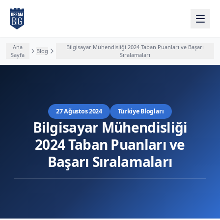
Ana içeriğe atla
Ana
Bilgisayar Mühendisliği 2024 Taban Puanları ve Başarı
Blog
Sayfa
Sıralamaları
27 Ağustos 2024
Türkiye Blogları
Bilgisayar Mühendisliği
2024 Taban Puanları ve
Başarı Sıralamaları