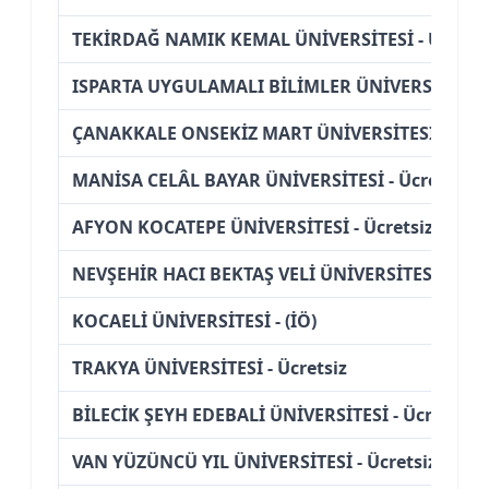
TEKİRDAĞ NAMIK KEMAL ÜNİVERSİTESİ - Ücretsi
ISPARTA UYGULAMALI BİLİMLER ÜNİVERSİTESİ - 
ÇANAKKALE ONSEKİZ MART ÜNİVERSİTESİ - Ücre
MANİSA CELÂL BAYAR ÜNİVERSİTESİ - Ücretsiz
AFYON KOCATEPE ÜNİVERSİTESİ - Ücretsiz
NEVŞEHİR HACI BEKTAŞ VELİ ÜNİVERSİTESİ - Ücre
KOCAELİ ÜNİVERSİTESİ - (İÖ)
TRAKYA ÜNİVERSİTESİ - Ücretsiz
BİLECİK ŞEYH EDEBALİ ÜNİVERSİTESİ - Ücretsiz
VAN YÜZÜNCÜ YIL ÜNİVERSİTESİ - Ücretsiz