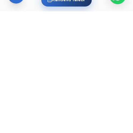
YURT DIŞI EĞITIM
Yurt dışında üniversite okumak
ister misin?
Ülkelere ve dünyanın önde gelen üniversitelerine göz
at, sana en uygun yolu keşfet. Başlamak için işte
rehberler ve öne çıkan üniversiteler:
YKS sonrası yurt dışında üniversite okumak — 2026
→
rehberi
Düşük YKS puanıyla yurt dışında üniversite okunur
→
mu?