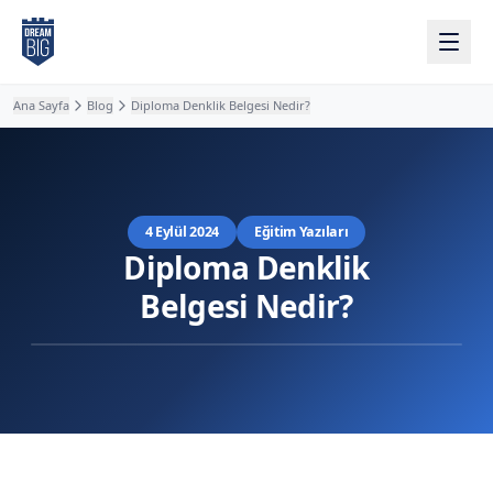
Ana içeriğe atla
Ana Sayfa
Blog
Diploma Denklik Belgesi Nedir?
4 Eylül 2024
Eğitim Yazıları
Diploma Denklik
Belgesi Nedir?