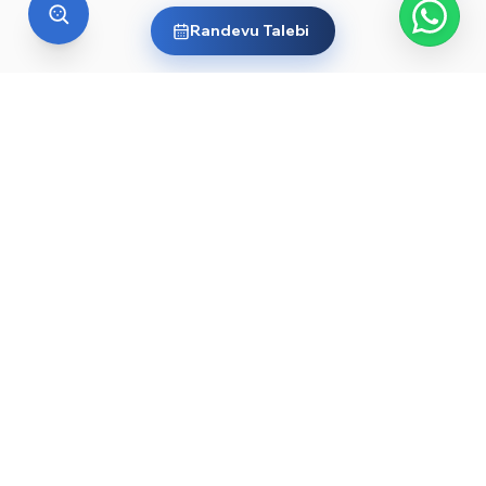
Randevu Talebi
YURT DIŞI EĞITIM
Yurt dışında üniversite okumak
ister misin?
Ülkelere ve dünyanın önde gelen üniversitelerine göz
at, sana en uygun yolu keşfet. Başlamak için işte
rehberler ve öne çıkan üniversiteler:
YKS sonrası yurt dışında üniversite okumak — 2026
→
rehberi
Düşük YKS puanıyla yurt dışında üniversite okunur
→