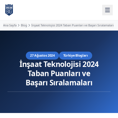
Ana içeriğe atla
Ana Sayfa
Blog
İnşaat Teknolojisi 2024 Taban Puanları ve Başarı Sıralamaları
27 Ağustos 2024
Türkiye Blogları
İnşaat Teknolojisi 2024
Taban Puanları ve
Başarı Sıralamaları