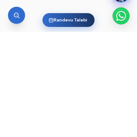
Randevu Talebi
YURT DIŞI EĞITIM
Yurt dışında üniversite okumak
ister misin?
Ülkelere ve dünyanın önde gelen üniversitelerine göz
at, sana en uygun yolu keşfet. Başlamak için işte
rehberler ve öne çıkan üniversiteler:
YKS sonrası yurt dışında üniversite okumak — 2026
→