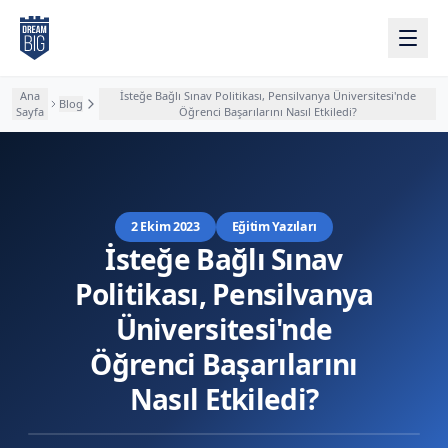
Ana içeriğe atla
Ana
İsteğe Bağlı Sınav Politikası, Pensilvanya Üniversitesi'nde
Blog
Sayfa
Öğrenci Başarılarını Nasıl Etkiledi?
2 Ekim 2023
Eğitim Yazıları
İsteğe Bağlı Sınav
Politikası, Pensilvanya
Üniversitesi'nde
Öğrenci Başarılarını
Nasıl Etkiledi?