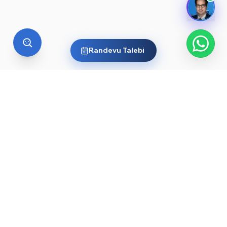
Randevu Talebi
YURT DIŞI EĞITIM
Yurt dışında üniversite okumak
ister misin?
Ülkelere ve dünyanın önde gelen üniversitelerine göz
at, sana en uygun yolu keşfet. Başlamak için işte
rehberler ve öne çıkan üniversiteler: