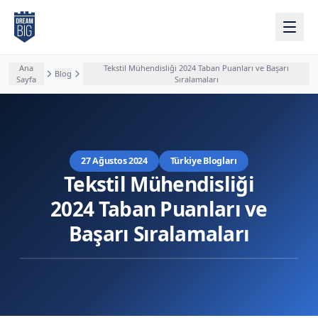
Ana içeriğe atla
Ana
Tekstil Mühendisliği 2024 Taban Puanları ve Başarı
Blog
Sayfa
Sıralamaları
27 Ağustos 2024
Türkiye Blogları
Tekstil Mühendisliği
2024 Taban Puanları ve
Başarı Sıralamaları