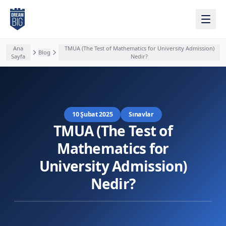
Ana içeriğe atla
Ana
TMUA (The Test of Mathematics for University Admission)
Blog
Sayfa
Nedir?
10 Şubat 2025
Sınavlar
TMUA (The Test of
Mathematics for
University Admission)
Nedir?