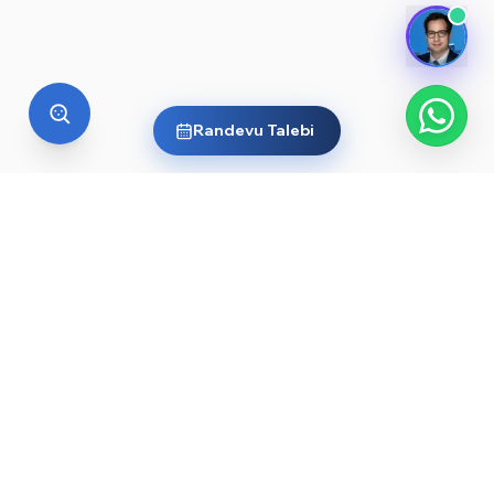
Randevu Talebi
YURT DIŞI EĞITIM
Yurt dışında üniversite okumak
ister misin?
Ülkelere ve dünyanın önde gelen üniversitelerine göz
at, sana en uygun yolu keşfet. Başlamak için işte
rehberler ve öne çıkan üniversiteler: