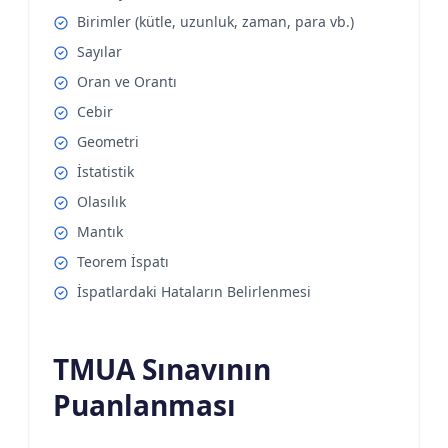
Birimler (kütle, uzunluk, zaman, para vb.)
Sayılar
Oran ve Orantı
Cebir
Geometri
İstatistik
Olasılık
Mantık
Teorem İspatı
İspatlardaki Hataların Belirlenmesi
TMUA Sınavının
Puanlanması