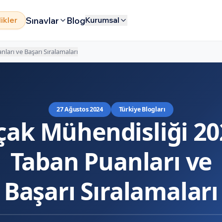
Sınavlar
Blog
likler
Kurumsal
ları ve Başarı Sıralamaları
27 Ağustos 2024
Türkiye Blogları
çak Mühendisliği 20
Taban Puanları ve
Başarı Sıralamaları