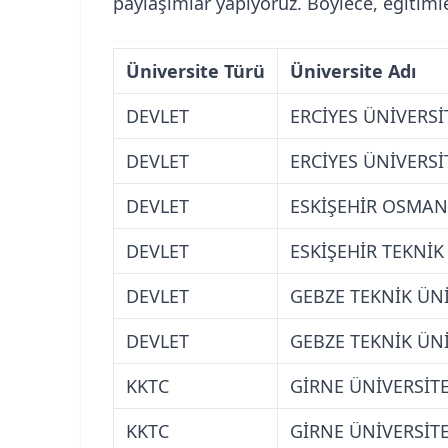
paylaşımlar yapıyoruz. Böylece, eğitimle
Üniversite Türü
Üniversite Adı
DEVLET
ERCİYES ÜNİVERSİT
DEVLET
ERCİYES ÜNİVERSİT
DEVLET
ESKİŞEHİR OSMAN
DEVLET
ESKİŞEHİR TEKNİK
DEVLET
GEBZE TEKNİK ÜNİ
DEVLET
GEBZE TEKNİK ÜNİ
KKTC
GİRNE ÜNİVERSİTE
KKTC
GİRNE ÜNİVERSİTE