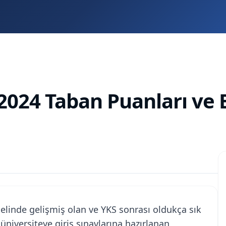
024 Taban Puanları ve B
linde gelişmiş olan ve YKS sonrası oldukça sık
üniversiteye giriş sınavlarına hazırlanan