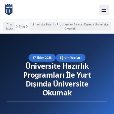
Ana içeriğe atla
Ana
Üniversite Hazırlık Programları İle Yurt Dışında Üniversite
Blog
Sayfa
Okumak
17 Ekim 2023
Eğitim Yazıları
Üniversite Hazırlık
Programları İle Yurt
Dışında Üniversite
Okumak