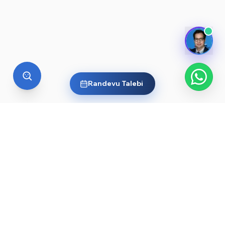
Randevu Talebi
YURT DIŞI EĞITIM
Yurt dışında üniversite okumak
ister misin?
Ülkelere ve dünyanın önde gelen üniversitelerine göz