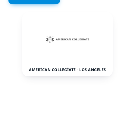
AMERICAN COLLEGIATE - LOS ANGELES
Amerika
Los Angeles
ÜLKE
ŞEHIR
—
Özel