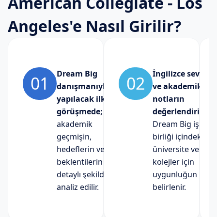
American Collegiate - Los
Angeles'e Nasıl Girilir?
Dream Big
İngilizce seviyen
01
02
danışmanıyla
ve akademik
yapılacak ilk
notların
görüşmede;
değerlendirilere
akademik
Dream Big iş
geçmişin,
birliği içindeki
hedeflerin ve
üniversite ve
beklentilerin
kolejler için
detaylı şekilde
uygunluğun
analiz edilir.
belirlenir.