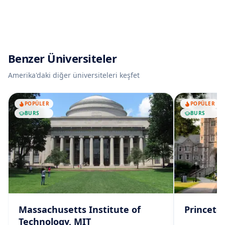
Benzer Üniversiteler
Amerika
'daki diğer üniversiteleri keşfet
POPÜLER
POPÜLER
BURS
BURS
Massachusetts Institute of
Princeto
Technology, MIT