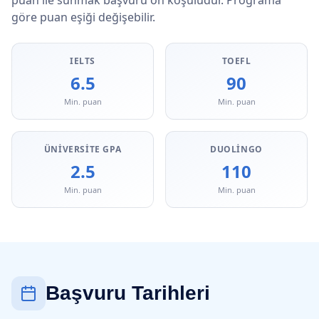
puan ile sunmak başvuru ön koşuludur. Programa
göre puan eşiği değişebilir.
IELTS
TOEFL
6.5
90
Min. puan
Min. puan
ÜNIVERSITE GPA
DUOLINGO
2.5
110
Min. puan
Min. puan
Başvuru Tarihleri