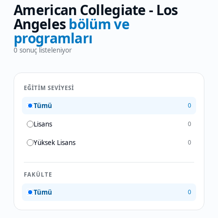
American Collegiate - Los
Angeles
bölüm ve
programları
0
sonuç listeleniyor
EĞITIM SEVIYESI
Tümü
0
Lisans
0
Yüksek Lisans
0
FAKÜLTE
Tümü
0