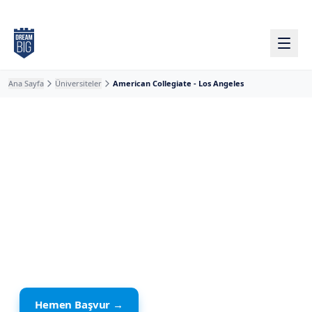
Ana içeriğe atla
Ana Sayfa
Üniversiteler
American Collegiate - Los Angeles
Amerika
· Los Angeles
American Collegiate - Los
Angeles
Özel Okul
Hemen Başvur →