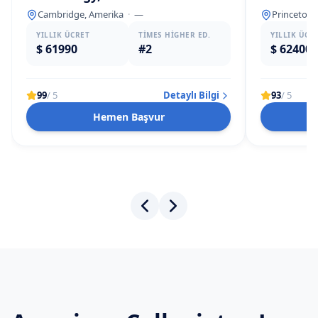
Cambridge, Amerika
·
—
Princeton,
YILLIK ÜCRET
TIMES HIGHER ED.
YILLIK ÜCR
$ 61990
#2
$ 62400
99
/ 5
Detaylı Bilgi
93
/ 5
Hemen Başvur